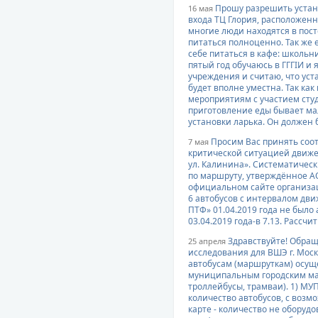
Прошу разрешить устан
16 мая
входа ТЦ Глория, расположенно
многие люди находятся в по
питаться полноценно. Так же 
себе питаться в кафе: школьни
пятый год обучаюсь в ГГГІИ и
учреждения и считаю, что уст
будет вполне уместна. Так ка
мероприятиям с участием сту
приготовление еды бывает ма
установки ларька. Он должен 
Просим Вас принять соо
7 мая
критической ситуацией движе
ул. Калинина». Систематичес
по маршруту, утверждённое А
официальном сайте организац
6 автобусов с интервалом движ
ПТФ» 01.04.2019 года не было ав
03.04.2019 года-в 7.13. Рассч
Здравствуйте! Обращ
25 апреля
исследования для ВШЭ г. Мос
автобусам (маршруткам) осущ
муниципальным городским ма
троллейбусы, трамваи). 1) МУП
количество автобусов, с возм
карте - количество не оборуд