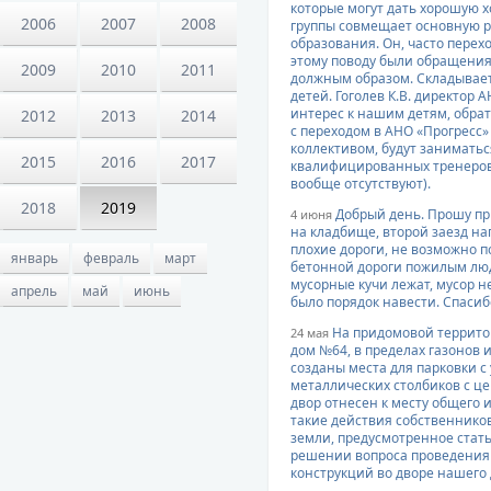
которые могут дать хорошую 
2006
2007
2008
группы совмещает основную р
образования. Он, часто перехо
этому поводу были обращения
2009
2010
2011
должным образом. Складывает
детей. Гоголев К.В. директор 
интерес к нашим детям, обра
2012
2013
2014
с переходом в АНО «Прогресс
коллективом, будут занимать
2015
2016
2017
квалифицированных тренеров
вообще отсутствуют).
2018
2019
Добрый день. Прошу п
4 июня
на кладбище, второй заезд на
плохие дороги, не возможно 
январь
февраль
март
бетонной дороги пожилым люд
мусорные кучи лежат, мусор н
апрель
май
июнь
было порядок навести. Спасиб
На придомовой территори
24 мая
дом №64, в пределах газонов 
созданы места для парковки 
металлических столбиков с ц
двор отнесен к месту общего 
такие действия собственнико
земли, предусмотренное стать
решении вопроса проведения
конструкций во дворе нашего 