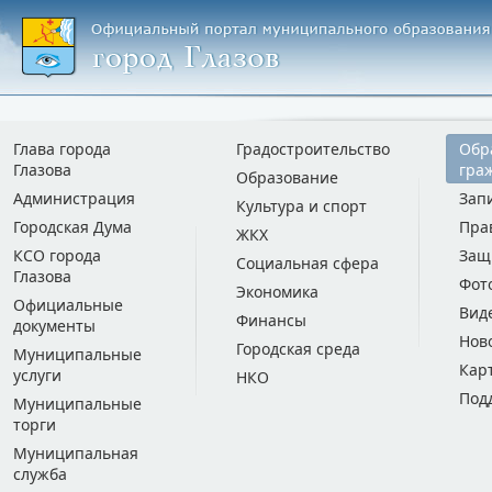
Глава города
Градостроительство
Обр
Глазова
гра
Образование
Администрация
Зап
Культура и спорт
Городская Дума
Пра
ЖКХ
КСО города
Защ
Социальная сфера
Глазова
Фот
Экономика
Официальные
Вид
Финансы
документы
Нов
Городская среда
Муниципальные
Кар
услуги
НКО
Под
Муниципальные
торги
Муниципальная
служба