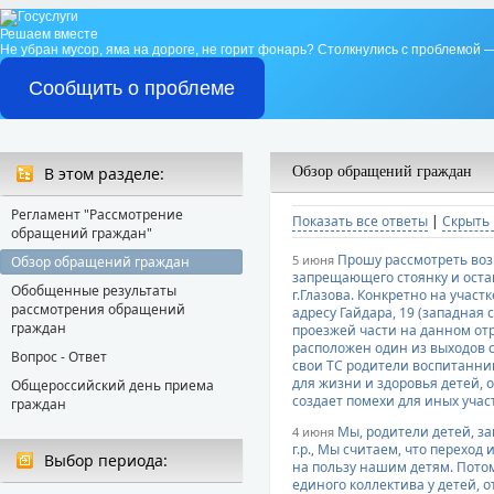
Решаем вместе
Не убран мусор, яма на дороге, не горит фонарь?
Столкнулись с проблемой —
Сообщить о проблеме
В этом разделе:
Обзор обращений граждан
Регламент "Рассмотрение
Показать все ответы
|
Скрыть 
обращений граждан"
Прошу рассмотреть воз
5 июня
Обзор обращений граждан
запрещающего стоянку и оста
Обобщенные результаты
г.Глазова. Конкретно на учас
рассмотрения обращений
адресу Гайдара, 19 (западная
граждан
проезжей части на данном отр
расположен один из выходов с
Вопрос - Ответ
свои ТС родители воспитанник
для жизни и здоровья детей,
Общероссийский день приема
создает помехи для иных уча
граждан
Мы, родители детей, з
4 июня
г.р., Мы считаем, что переход
Выбор периода:
на пользу нашим детям. Пото
единого коллектива у детей, 