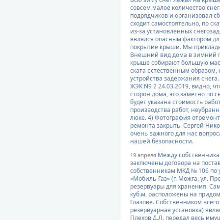
совсем малое количество сне
подрядчиков и организовал сб
сходит самостоятельно, по ск
из-за установленных снегозад
являлся опасным фактором для 
покрытие крыши. Мы приклады
Внешний вид дома в зимний п
крыше собирают большую массу
ската естественным образом, 
устройства задержания снега.
ЖЭК N9 2 24.03.2019, видно, ч
сторон дома, это заметно по 
будет указана стоимость рабо
производства работ, неубран
люке. 4) Фотография отремон
ремонта закрыть. Сергей Ник
очень важного для нас вопро
нашей безопасности.
Между собственникам
19 апреля
заключены договора на постав
собственникам МКД № 106 по у
«Мобиль-Газ» (г. Можга, ул. Пр
резервуары для хранения. Сам
куб.м, расположены на придом
Глазове. Собственником всего
резервуарная установка) явл
Плехов Д.Л. передал весь иму