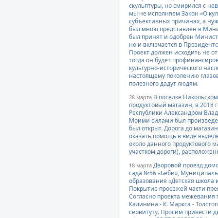
скульптуры, но смирился с не
мы не исполняем Закон «О кул
субъективных причинах, а нуж
был мною представлен в Мини
был принят и одобрен Министер
но и включается в Президентс
Проект должен исходить не от
тогда он будет профинансиров
культурно-исторического насл
настоящему поколению глазов
полезного дадут людям.
В поселке Никольском
28 марта
продуктовый магазин, в 2018 
Республики Александром Вла
Моими силами был произведен
был открыт. Дорога до магазин
оказать помощь в виде выдел
около данного продуктового 
участком дороги), расположенног
Дворовой проезд домов
18 марта
сада №56 «Беби», Муниципал
образования «Детская школа и
Покрытие проезжей части пре
Согласно проекта межевания т
Калинина - К. Маркса - Толсто
сервитуту. Просим привести 