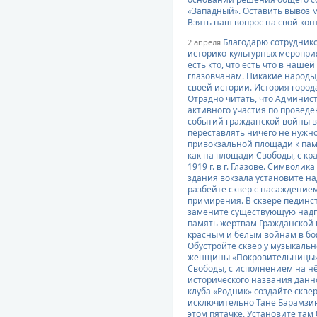
«Западный». Оставить вывоз м
Взять наш вопрос на свой кон
Благодарю сотруднико
2 апреля
историко-культурных мероприя
есть кто, что есть что в наше
глазовчанам. Никакие народы
своей истории. История города
Отрадно читать, что Админис
активного участия по провед
событий гражданской войны в 
переставлять ничего не нужно.
привокзальной площади к памя
как на площади Свободы, с кр
1919 г. в г. Глазове. Символи
здания вокзала установите на
разбейте сквер с насаждением
примирения. В сквере пединст
замените существующую надпи
память жертвам Гражданской 
красным и белым войнам в боя
Обустройте сквер у музыкальн
женщины «Покровительницы», 
Свободы, с исполнением на нё
исторического названия данно
клуба «Родник» создайте сквер
исключительно Тане Барамзин
этом пятачке. Установите там 