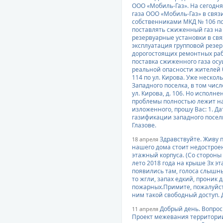
ООО «Мобиль-Газ». На сегодн
газа ООО «Мобиль-Газ» в связи
собственниками МКД № 106 по 
поставлять сжиженный газ на т
резервуарные установки в св
эксплуатация групповой резе
дорогостоящих ремонтных рабо
поставка сжиженного газа ос
реальной опасности жителей
114 по ул. Кирова. Уже неско
Западного поселка, в том числ
ул. Кирова, д. 106. Но исполн
проблемы полностью лежит на
изложенного, прошу Вас: 1. Д
газификации западного поселка
Глазове.
Здравствуйте. Живу п
18 апреля
нашего дома стоит недострое
этажный корпуса. (Со стороны
лето 2018 года на крыше Зх э
появились там, голоса слышны 
то жгли, запах едкий, проник
пожарных.Примите, пожалуйста
ним такой свободный доступ. 
Добрый день. Вопрос 
11 апреля
Проект межевания территории 