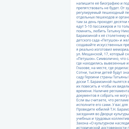
напишите её биографию и под
препятствовать не будет. От 
регулируемый пешеходный пер
отдельных пешеходов и орган
там за день проходят десятки
едут 5-10 пассажиров и то тол
помнить, любить Татьяну Ник
Барамзиной к её столетнему 
детского сада «Петушок» и же
создавайте искусственных пре
я реально изготовил мемориал
ул. Мещанской, 17, который сн
«Петушок». Символично, что с
где находились вывезенные из 
Глазове, на месте, где родилас
Сотни, тысячи детей будут зна
саду Героини страны Татьяны
доски Т. Барамзиной пылятся 
их повесить и чтобы их видели
времени. Наличие регламента 
документов я собрать не могу
Если вы считаете, что реглам
исполните его сами. У вас для 
Проведите юбилей Т.Н. Барам
заседания во Дворце культуры
учебных и трудовых коллектив
Закона «О культурном наследии
исторической достоверности 