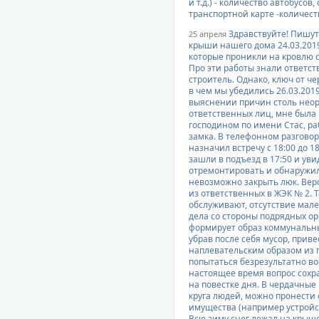
и т.д.) - количество автобусо
транспортной карте -количест
Здравствуйте! Пишут
25 апреля
крыши нашего дома 24.03.201
которые проникли на кровлю 
Про эти работы знали ответст
строитель. Однако, ключ от ч
в чем мы убедились 26.03.201
выяснении причин столь неор
ответственных лиц, мне была
господином по имени Стас, р
замка. В телефонном разгово
назначил встречу с 18:00 до 1
зашли в подъезд в 17:50 и уви
отремонтировать и обнаружили
невозможно закрыть люк. Веро
из ответственных в ЖЭК № 2. 
обслуживают, отсутствие мал
дела со стороны подрядных о
формирует образ коммунальны
убрав после себя мусор, прив
наплевательским образом из п
попытаться безрезультатно во
настоящее время вопрос сохра
на повестке дня. В чердачные
круга людей, можно пронести
имущества (например устройс
Всю зиму снег лежал на крыше,