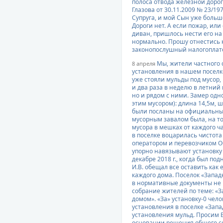
полоса отвода железной доро
Глазова от 30.11.2009 № 23/19
Супруга, и мой Сын уже больше
Дороги нет. А если пожар, ил
диван, пришлось нести его на 
нормально. Прошу отнестись 
законопослушный налогопла
Мы, жители частного 
8 апреля
установления в нашем поселке
уже стояли мульды под мусор,
и два раза в неделю в летний
но и рядом с ними. Замер одн
этим мусором): длина 14,5м, 
были посланы на официальный 
мусорным завалом была, на то
мусора в мешках от каждого ча
в поселке воцарилась чистота
оператором и перевозчиком 
упорно навязывают установку 
декабре 2018 г., когда был по
И.В. обещал все оставить как е
каждого дома. Поселок «Запад
в нормативные документы не 
собрание жителей по теме: «З
домом». «За» установку-0 чел
установления в поселке «Зап
установления мульд. Просим В
основании решения общего со