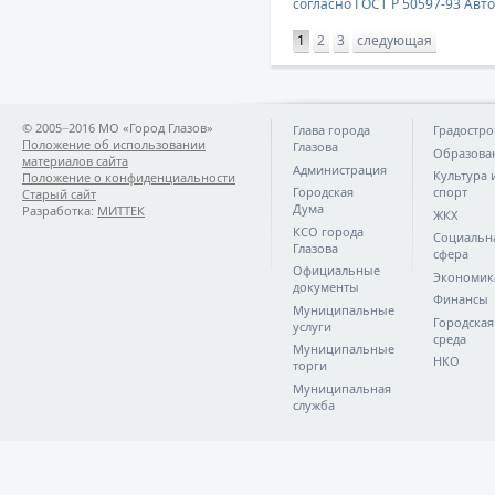
согласно ГОСТ Р 50597-93 Авт
1
2
3
следующая
© 2005−2016 МО «Город Глазов»
Глава города
Градостро
Положение об использовании
Глазова
Образова
материалов сайта
Администрация
Культура 
Положение о конфиденциальности
Городская
спорт
Старый сайт
Дума
Разработка:
МИТТЕК
ЖКХ
КСО города
Социальн
Глазова
сфера
Официальные
Экономик
документы
Финансы
Муниципальные
Городская
услуги
среда
Муниципальные
НКО
торги
Муниципальная
служба