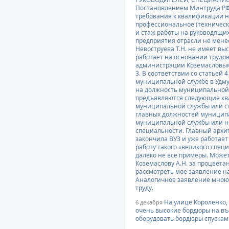
Постановлением Минтруда РФ о
требования к квалификации н
профессиональное (техничес
и стаж работы на руководящи
предприятия отрасли не менее
Невоструева Т.Н. не имеет вы
работает на основании трудов
администрации Коземасловым
3. В соответствии со статьей 
муниципальной службе в Удму
на должность муниципальной
предъявляются следующие кв
муниципальной службы или ст
главных должностей муниципа
муниципальной службы или не
специальности. Главный архит
закончила ВУЗ и уже работает
работу такого «великого спец
далеко не все примеры. Може
Коземаслову А.Н. за процвета
рассмотреть мое заявление на
Аналогичное заявление мною 
труду.
На улице Короленко,
6 декабря
очень высокие бордюры на въ
оборудовать бордюры спускам