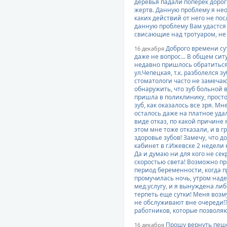
деревья падали поперек дороги
жертв. Данную проблему я не
каких действий от него не пос
данную проблему Вам удастся 
свисающие над тротуаром, не
Доброго времени су
16 декабря
даже не вопрос... В общем сит
недавно пришлось обратиться
ул.Чепецкая, т.к. разболелся 
стоматологи часто не замечаю
обнаружить, что зуб больной в
пришла в поликлинику, просто
зуб, как оказалось все зря. Мн
осталось даже на платное уд
виде отказ, по какой причине я
этом мне тоже отказали, и в г
здоровье зубов! Замечу, что 
кабинет в г.Ижевске 2 недели
Да и думаю ни для кого не се
скоростью света! Возможно пр
период беременности, когда п
промучилась ночь, утром наде
мед.услугу, и я вынуждена либ
терпеть еще сутки! Меня возм
не обслуживают вне очереди!
работников, которые позволя
Прошу вернуть пеше
16 декабря