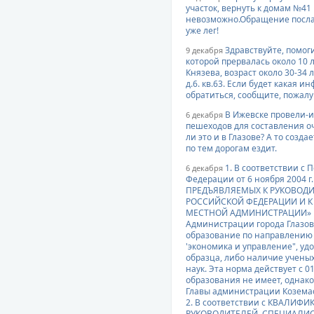
участок, вернуть к домам №41
невозможно.Обращение послан
уже лег!
Здравствуйте, помоги
9 декабря
которой прервалась около 10 
Князева, возраст около 30-34
д.6. кв.63. Если будет какая
обратиться, сообщите, пожалу
В Ижевске провели-и
6 декабря
пешеходов для составления о
ли это и в Глазове? А то созд
по тем дорогам ездит.
1. В соответствии с
6 декабря
Федерации от 6 ноября 2004
ПРЕДЪЯВЛЯЕМЫХ К РУКОВОДИ
РОССИЙСКОЙ ФЕДЕРАЦИИ И 
МЕСТНОЙ АДМИНИСТРАЦИИ» н
Администрации города Глазо
образование по направлению 
'экономика и управление", у
образца, либо наличие учены
наук. Эта норма действует с 01
образования не имеет, однако
Главы администрации Коземас
2. В соответствии с КВАЛ
РУКОВОДИТЕЛЕЙ, СПЕЦИАЛИС