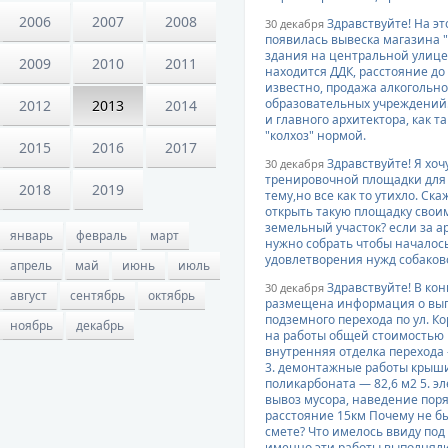
2006
2007
2008
Здравствуйте! На эт
30 декабря
появилась вывеска магазина "
здания на центральной улице 
2009
2010
2011
находится ДДК, расстояние до 
известно, продажа алкогольн
образовательных учреждений.
2012
2013
2014
и главного архитектора, как т
"колхоз" нормой.
2015
2016
2017
Здравствуйте! Я хоч
30 декабря
тренировочной площадки для 
2018
2019
тему,но все как то утихло. С
открыть такую площадку сво
земельный участок? если за а
январь
февраль
март
нужно собрать чтобы началось
удовлетворения нужд собаков
апрель
май
июнь
июль
Здравствуйте! В ко
30 декабря
август
сентябрь
октябрь
размещена информация о вып
подземного перехода по ул. Ко
ноябрь
декабрь
на работы общей стоимостью 1
внутренняя отделка перехода 
3. демонтажные работы крыши 
поликарбоната — 82,6 м2 5. э
вывоз мусора, наведение поря
расстояние 15км Почему не бы
смете? Что имелось ввиду под
именно эти работы выполняли