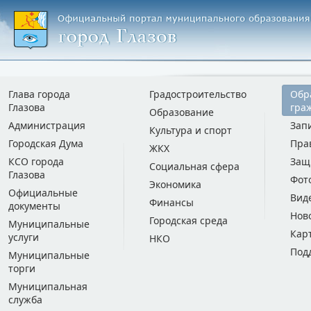
Глава города
Градостроительство
Обр
Глазова
гра
Образование
Администрация
Зап
Культура и спорт
Городская Дума
Пра
ЖКХ
КСО города
Защ
Социальная сфера
Глазова
Фот
Экономика
Официальные
Вид
Финансы
документы
Нов
Городская среда
Муниципальные
Кар
услуги
НКО
Под
Муниципальные
торги
Муниципальная
служба