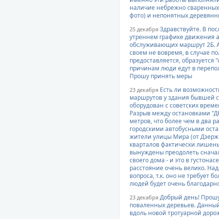
наличие небрежно сваренных и
фото) и непонятных деревянн
Здравствуйте. В по
25 декабря
утреннем графике движения а
обслуживающих маршрут 2Б. А
своем не вовремя, в случае п
предоставляется, образуется 
причинам люди едут в перепо
Прошу принять меры
Есть ли возможность
23 декабря
маршрутов у здания бывшей с
оборудован с советских време
Разрыв между остановками "ДК
метров, что более чем в два 
городскими автобусными остан
жители улицы Мира (от Дзерж
кварталов фактически лишены
вынуждены преодолеть сначала
своего дома - и это в густона
расстояние очень велико. На
вопроса, т.к. оно не требует 
людей будет очень благодарн
Добрый день! Прошу
23 декабря
поваленных деревьев. Данный
вдоль новой тротуарной дорож