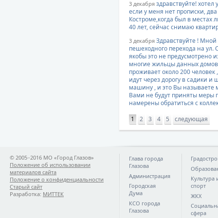
здравствуйте! хотел 
3 декабря
если у меня нет прописки, два
Костроме,когда был в местах
40 лет, сейчас снимаю квартир
Здравствуйте ! Мной
3 декабря
пешеходного перехода на ул. Су
якобы это не предусмотрено и
многие жильцы данных домов 
проживает около 200 человек ,
идут через дорогу в садики и 
машину , и это Вы называете
Вами не будут приняты меры 
намерены обратиться с коллек
1
2
3
4
5
следующая
© 2005−2016 МО «Город Глазов»
Глава города
Градостро
Положение об использовании
Глазова
Образова
материалов сайта
Администрация
Культура 
Положение о конфиденциальности
Городская
спорт
Старый сайт
Дума
Разработка:
МИТТЕК
ЖКХ
КСО города
Социальн
Глазова
сфера