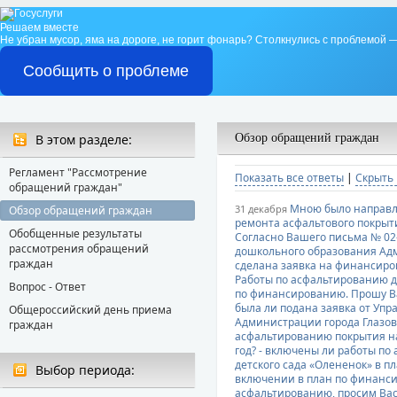
Решаем вместе
Не убран мусор, яма на дороге, не горит фонарь?
Столкнулись с проблемой —
Сообщить о проблеме
В этом разделе:
Обзор обращений граждан
Регламент "Рассмотрение
Показать все ответы
|
Скрыть 
обращений граждан"
Мною было направл
31 декабря
Обзор обращений граждан
ремонта асфальтового покрыти
Обобщенные результаты
Согласно Вашего письма № 02-
рассмотрения обращений
дошкольного образования Адм
граждан
сделана заявка на финансиро
Работы по асфальтированию 
Вопрос - Ответ
по финансированию. Прошу Ва
была ли подана заявка от Уп
Общероссийский день приема
Администрации города Глазов
граждан
асфальтированию покрытия на
год? - включены ли работы п
детского сада «Олененок» в п
Выбор периода:
включении в план по финанси
асфальтированию, просим Вас