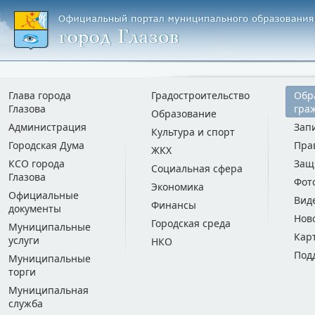
Глава города
Градостроительство
Обр
Глазова
гра
Образование
Администрация
Зап
Культура и спорт
Городская Дума
Пра
ЖКХ
КСО города
Защ
Социальная сфера
Глазова
Фот
Экономика
Официальные
Вид
Финансы
документы
Нов
Городская среда
Муниципальные
Кар
услуги
НКО
Под
Муниципальные
торги
Муниципальная
служба