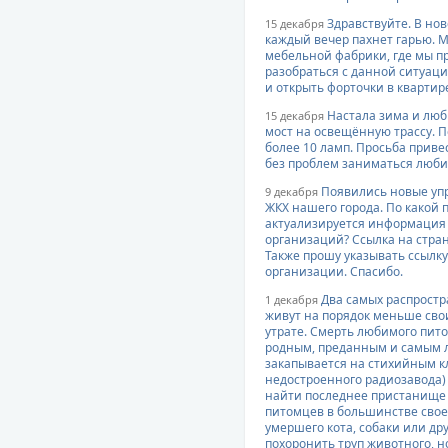
Здравствуйте. В но
15 декабря
каждый вечер пахнет гарью. М
мебельной фабрики, где мы п
разобраться с данной ситуаци
и открыть форточки в квартир
Настала зима и люб
15 декабря
мост на освещённую трассу. П
более 10 ламп. Просьба прив
без проблем заниматься люб
Появились новые уп
9 декабря
ЖКХ нашего города. По какой 
актуализируется информация
организаций? Ссылка на страниц
Также прошу указывать ссылк
организации. Спасибо.
Два самых распростр
1 декабря
живут на порядок меньше свои
утрате. Смерть любимого пито
родным, преданным и самым 
закапывается на стихийным к
недостроенного радиозавода) 
найти последнее пристанище
питомцев в большинстве свое
умершего кота, собаки или др
похоронить труп животного, но