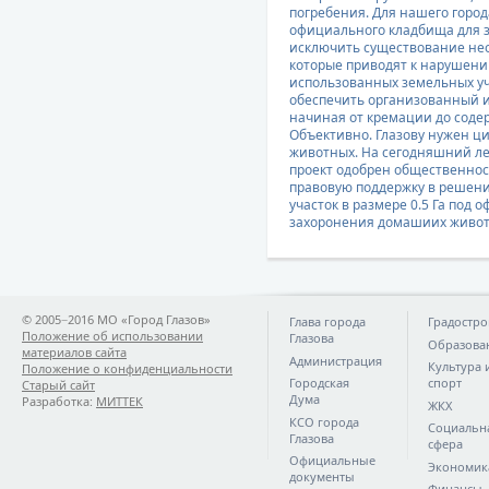
погребения. Для нашего город
официального кладбища для 
исключить существование не
которые приводят к нарушен
использованных земельных уч
обеспечить организованный и
начиная oт кремации до соде
Объективно. Глазову нужен 
животных. На сегодняшний ле
проект одобрен общественнос
правовую поддержку в решени
участок в размере 0.5 Га под
захоронения домашиих живот
© 2005−2016 МО «Город Глазов»
Глава города
Градостро
Положение об использовании
Глазова
Образова
материалов сайта
Администрация
Культура 
Положение о конфиденциальности
Городская
спорт
Старый сайт
Дума
Разработка:
МИТТЕК
ЖКХ
КСО города
Социальн
Глазова
сфера
Официальные
Экономик
документы
Финансы