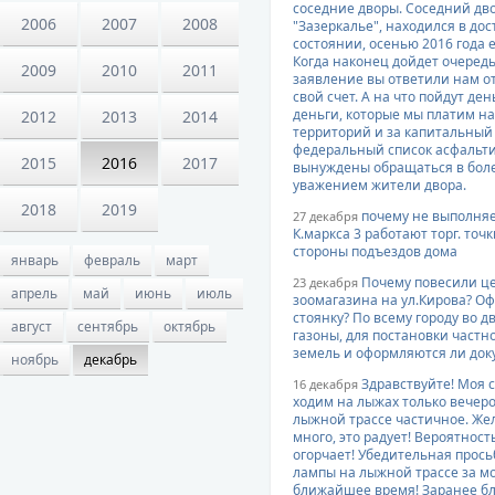
соседние дворы. Соседний дво
2006
2007
2008
"Зазеркалье", находился в д
состоянии, осенью 2016 года 
Когда наконец дойдет очередь
2009
2010
2011
заявление вы ответили нам о
свой счет. А на что пойдут де
деньги, которые мы платим н
2012
2013
2014
территорий и за капитальный
федеральный список асфальти
2015
2016
2017
вынуждены обращаться в бол
уважением жители двора.
2018
2019
почему не выполняет
27 декабря
К.маркса 3 работают торг. точ
стороны подъездов дома
январь
февраль
март
Почему повесили це
23 декабря
апрель
май
июнь
июль
зоомагазина на ул.Кирова? О
стоянку? По всему городу во 
август
сентябрь
октябрь
газоны, для постановки частн
земель и оформляются ли доку
ноябрь
декабрь
Здравствуйте! Моя 
16 декабря
ходим на лыжах только вечер
лыжной трассе частичное. Же
много, это радует! Вероятнос
огорчает! Убедительная прос
лампы на лыжной трассе за мо
ближайшее время! Заранее бл