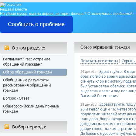
Решаем вместе
Не убран мусор, яма на дороге, не горит фонарь?
Столкнулись с проблемой —
Сообщить о проблеме
В этом разделе:
Обзор обращений граждан
Регламент "Рассмотрение
Показать все ответы
|
Скрыть 
обращений граждан"
Здраствуйте. В март
29 декабря
Обзор обращений граждан
брат, погиб во время армейс
Обобщенные результаты
скинуть хлор в систему подачи
рассмотрения обращений
был установлен обелиск. Хотел
граждан
выделения земли под полноце
Василий Евгеньевич
Вопрос - Ответ
Здравствуйте, пишут
29 декабря
Общероссийский день приема
26 и Революции 16. Четвертог
граждан
подписями жителей этих домов
наш двор. Двор находится в це
дождливым летом) невозможно 
Выбор периода:
дворе сплошные ямы, рытвины,
До баков с мусором в туфлях 