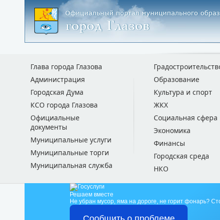
Глава города Глазова
Градостроительств
Администрация
Образование
Городская Дума
Культура и спорт
КСО города Глазова
ЖКХ
Официальные
Социальная сфера
документы
Экономика
Муниципальные услуги
Финансы
Муниципальные торги
Городская среда
Муниципальная служба
НКО
Решаем вместе
Не убран мусор, яма на дороге, не горит фонарь?
Ст
Сообщить о проблеме