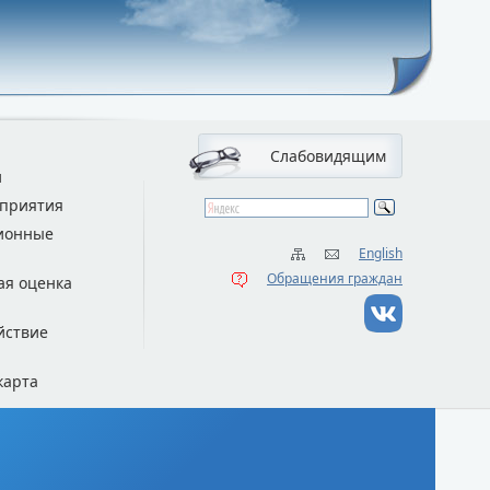
Слабовидящим
и
приятия
ионные
English
Обращения граждан
ая оценка
йствие
карта