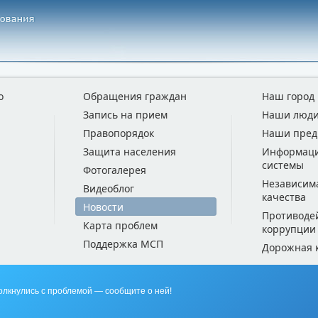
о
Обращения граждан
Наш город
Запись на прием
Наши люд
Правопорядок
Наши пред
Защита населения
Информац
системы
Фотогалерея
Независим
Видеоблог
качества
Новости
Противоде
Карта проблем
коррупции
Поддержка МСП
Дорожная 
олкнулись с проблемой — сообщите о ней!