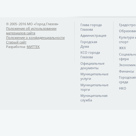
© 2005−2016 МО «Город Глазов»
Глава города
Градостро
Положение об использовании
Глазова
Образова
материалов сайта
Администрация
Культура 
Положение о конфиденциальности
Городская
спорт
Старый сайт
Дума
Разработка:
МИТТЕК
ЖКХ
КСО города
Социальн
Глазова
сфера
Официальные
Экономик
документы
Финансы
Муниципальные
Городская
услуги
среда
Муниципальные
НКО
торги
Муниципальная
служба