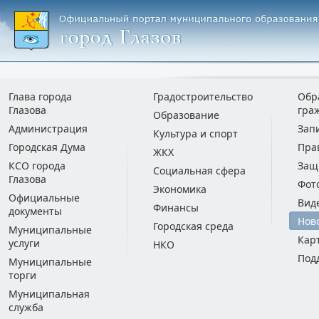
Глава города
Градостроительство
Обр
Глазова
гра
Образование
Администрация
Зап
Культура и спорт
Городская Дума
Пра
ЖКХ
КСО города
Защ
Социальная сфера
Глазова
Фот
Экономика
Официальные
Вид
Финансы
документы
Нов
Городская среда
Муниципальные
Кар
услуги
НКО
Под
Муниципальные
торги
Муниципальная
служба