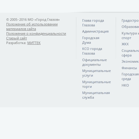
© 2005−2016 МО «Город Глазов»
Глава города
Градостро
Положение об использовании
Глазова
Образова
материалов сайта
Администрация
Культура 
Положение о конфиденциальности
Городская
спорт
Старый сайт
Дума
Разработка:
МИТТЕК
ЖКХ
КСО города
Социальн
Глазова
сфера
Официальные
Экономик
документы
Финансы
Муниципальные
Городская
услуги
среда
Муниципальные
НКО
торги
Муниципальная
служба