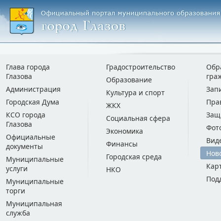
Глава города
Градостроительство
Обр
Глазова
гра
Образование
Администрация
Зап
Культура и спорт
Городская Дума
Пра
ЖКХ
КСО города
Защ
Социальная сфера
Глазова
Фот
Экономика
Официальные
Вид
Финансы
документы
Нов
Городская среда
Муниципальные
Кар
услуги
НКО
Под
Муниципальные
торги
Муниципальная
служба