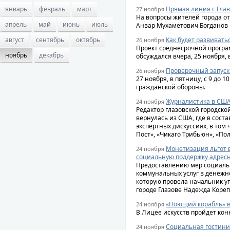
январь
февраль
март
Прямая линия с Гла
27 ноября
На вопросы жителей города о
апрель
май
июнь
июль
Анвар Мухаметович Богданов
август
сентябрь
октябрь
Как будет развивать
26 ноября
Проект среднесрочной програ
ноябрь
декабрь
обсуждался вчера, 25 ноября,
Проверочный запуск
26 ноября
27 ноября, в пятницу, с 9 до 1
гражданской обороны.
Журналистика в США 
24 ноября
Редактор глазовской городск
вернулась из США, где в сост
экспертных дискуссиях, в том 
Пост», «Чикаго Трибьюн», «По
Монетизация льгот в
24 ноября
социальную поддержку адрес
Предоставлению мер социаль
коммунальных услуг в денежн
которую провела начальник у
городе Глазове Надежда Кореп
«Поющий корабль» в
24 ноября
В Лицее искусств пройдет ко
Социальная гостин
24 ноября