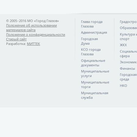
© 2005−2016 МО «Город Глазов»
Глава города
Градостро
Положение об использовании
Глазова
Образова
материалов сайта
Администрация
Культура 
Положение о конфиденциальности
Городская
спорт
Старый сайт
Дума
Разработка:
МИТТЕК
ЖКХ
КСО города
Социальн
Глазова
сфера
Официальные
Экономик
документы
Финансы
Муниципальные
Городская
услуги
среда
Муниципальные
НКО
торги
Муниципальная
служба