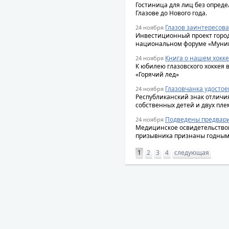
Гостиница для лиц без опреде
Глазове до Нового года.
Глазов заинтересов
24 ноября
Инвестиционный проект город
национальном форуме «Муниц
Книга о нашем хокк
24 ноября
К юбилею глазовского хоккея 
«Горячий лед»
Глазовчанка удосто
24 ноября
Республиканский знак отличи
собственных детей и двух пле
Подведены предвари
24 ноября
Медицинское освидетельствов
призывника признаны годным
1
2
3
4
следующая