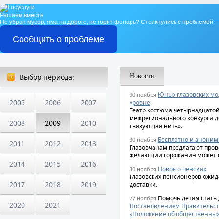
Решаем вместе
Не убран мусор, яма на дороге, не горит фонарь?
Столкнулись с проблемой —
Сообщить о проблеме
Выбор периода:
Новости
Юных глазовских мо
30 ноября
2005
2006
2007
уровне
Театр костюма четырнадцатой
межрегионального конкурса д
2008
2009
2010
связующая нить».
Бесплатно и аноним
30 ноября
2011
2012
2013
Глазовчанам предлагают пров
желающий горожанин может сд
2014
2015
2016
Новое о пенсиях
30 ноября
Глазовских пенсионеров ожид
2017
2018
2019
доставки.
Помочь детям стать 
27 ноября
2020
2021
Постановлением Правительства
«Положение об общественных