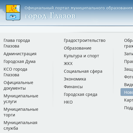
Глава города
Градостроительство
Обр
Глазова
гра
Образование
Администрация
Зап
Культура и спорт
Городская Дума
Пра
ЖКХ
КСО города
Защ
Социальная сфера
Глазова
Фот
Экономика
Официальные
Вид
Финансы
документы
Нов
Городская среда
Муниципальные
Кар
услуги
НКО
Под
Муниципальные
торги
Муниципальная
служба