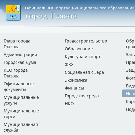
Глава города
Градостроительство
Обр
Глазова
гра
Образование
Администрация
Зап
Культура и спорт
Городская Дума
Пра
ЖКХ
КСО города
Защ
Социальная сфера
Глазова
Фот
Экономика
Официальные
Вид
Финансы
документы
Нов
Городская среда
Муниципальные
Кар
услуги
НКО
Под
Муниципальные
торги
Муниципальная
служба