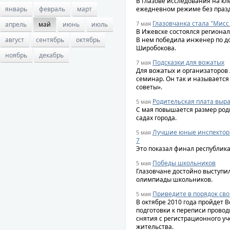
В Глазове исследования на к
январь
февраль
март
ежедневном режиме без праздн
Глазовчанка стала "Мисс
7 мая
апрель
май
июнь
июль
В Ижевске состоялся регионал
август
сентябрь
октябрь
В нем победила инженер по д
Широбокова.
ноябрь
декабрь
Подсказки для вожатых
7 мая
Для вожатых и организаторов
семинар. Он так и называется
советы».
Родительская плата выра
5 мая
С мая повышается размер род
садах города.
Лучшие юные инспекторы
5 мая
7
Это показал финал республика
Победы школьников
5 мая
Глазовчане достойно выступи
олимпиады школьников.
Приведите в порядок св
5 мая
В октябре 2010 года пройдет 
подготовки к переписи прово
снятия с регистрационного уч
жительства.