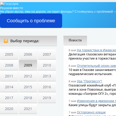
Решаем вместе
Не убран мусор, яма на дороге, не горит фонарь?
Столкнулись с проблемой —
Сообщить о проблеме
Выбор периода:
Новости
На торжествах в Ижевске
8 мая
2005
2006
2007
Делегация глазовских ветера
приняла участие в торжества
2008
2009
2010
Отопительный сезон за
8 мая
10 мая в Глазове заканчиваетс
гидравлические испытания.
2011
2012
2013
Ура "Прогрессу"!
8 мая
Глазовский хоккейный клуб «П
2014
2015
2016
лиги в зоне Поволжье, выигра
команды «Газпром-ОГУ 2», горо
2017
2018
2019
Изменения в движении т
7 мая
Какие улицы будут закрыты дл
2020
2021
Осторожно: клещи
7 мая