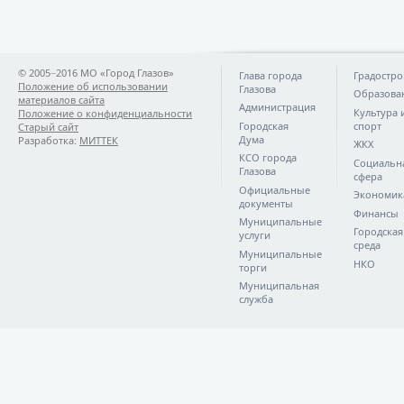
© 2005−2016 МО «Город Глазов»
Глава города
Градостро
Положение об использовании
Глазова
Образова
материалов сайта
Администрация
Культура 
Положение о конфиденциальности
Городская
спорт
Старый сайт
Дума
Разработка:
МИТТЕК
ЖКХ
КСО города
Социальн
Глазова
сфера
Официальные
Экономик
документы
Финансы
Муниципальные
Городская
услуги
среда
Муниципальные
НКО
торги
Муниципальная
служба