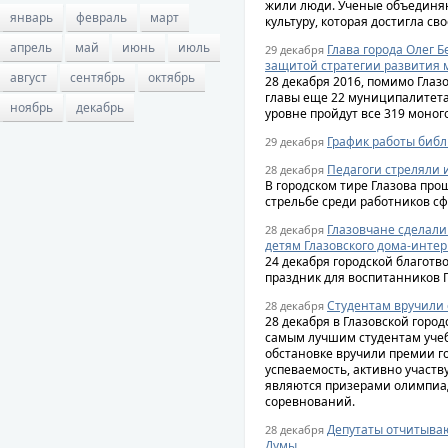
жили люди. Ученые объединяю
январь
февраль
март
культуру, которая достигла свое
апрель
май
июнь
июль
Глава города Олег 
29 декабря
защитой стратегии развития 
август
сентябрь
октябрь
28 декабря 2016, помимо Гла
главы еще 22 муниципалитета
ноябрь
декабрь
уровне пройдут все 319 моног
График работы библ
29 декабря
Педагоги стреляли 
28 декабря
В городском тире Глазова пр
стрельбе среди работников с
Глазовчане сделал
28 декабря
детям Глазовского дома-инте
24 декабря городской благотв
праздник для воспитанников Г
Студентам вручили 
28 декабря
28 декабря в Глазовской горо
самым лучшим студентам учеб
обстановке вручили премии г
успеваемость, активно участв
являются призерами олимпиад
соревнований.
Депутаты отчитываю
28 декабря
Думы