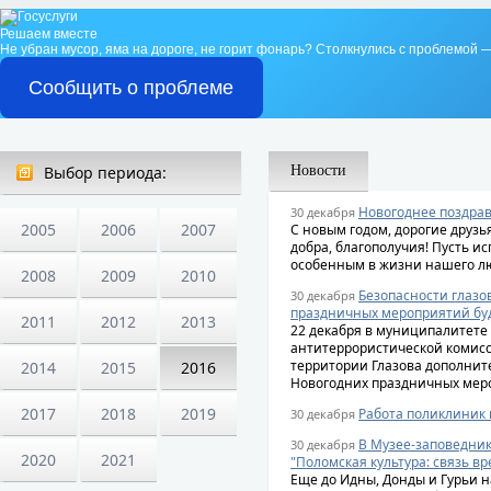
Решаем вместе
Не убран мусор, яма на дороге, не горит фонарь?
Столкнулись с проблемой —
Сообщить о проблеме
Выбор периода:
Новости
Новогоднее поздра
30 декабря
2005
2006
2007
С новым годом, дорогие друзья
добра, благополучия! Пусть ис
особенным в жизни нашего лю
2008
2009
2010
Безопасности глазо
30 декабря
праздничных мероприятий буд
2011
2012
2013
22 декабря в муниципалитете
антитеррористической комисс
территории Глазова дополнит
2014
2015
2016
Новогодних праздничных мер
2017
2018
2019
Работа поликлиник 
30 декабря
В Музее-заповедник
30 декабря
2020
2021
"Поломская культура: связь в
Еще до Идны, Донды и Гурьи н