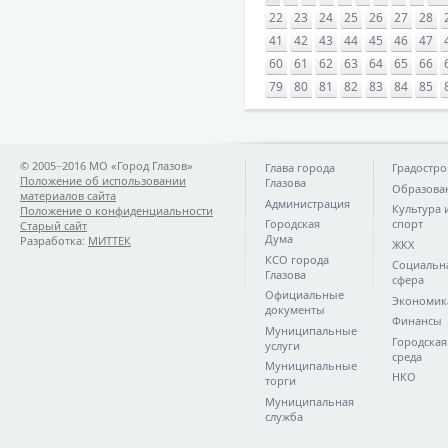
22
23
24
25
26
27
28
41
42
43
44
45
46
47
60
61
62
63
64
65
66
79
80
81
82
83
84
85
© 2005−2016 МО «Город Глазов»
Глава города
Градостро
Положение об использовании
Глазова
Образова
материалов сайта
Администрация
Культура 
Положение о конфиденциальности
Городская
спорт
Старый сайт
Дума
Разработка:
МИТТЕК
ЖКХ
КСО города
Социальн
Глазова
сфера
Официальные
Экономик
документы
Финансы
Муниципальные
Городская
услуги
среда
Муниципальные
НКО
торги
Муниципальная
служба