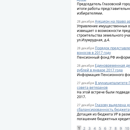
Председатель Глазовской горо
итоги работы представительног
избирателями.
Аукцион на право а
28 декабря
Управление имущественных о
извещает о возможности пре
строительства земельного учас
ул.Изумрудная, д.4.
Порядок представле
28 декабря
взносов в 2017 году
Пенсионный фонд РФ информ
Единовременная де
28 декабря
рублей в январе 2017 года
Информация Пенсионного фо
В муниципалитете Г
27 декабря
совета ветеранов
На этой встрече были подведе
2017.
Глазову выделена д
27 декабря
сбалансированность бюджета
Дотация из бюджета УР в раз
погашение бюджетных кредит
1
2
3
4
5
6
7
8
9
10