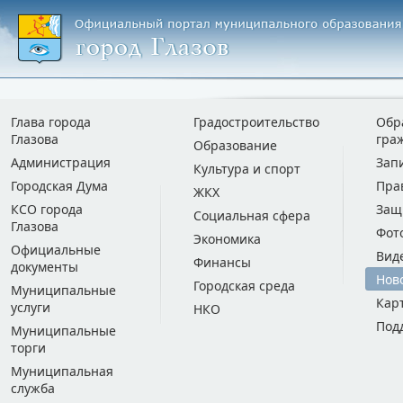
Глава города
Градостроительство
Обр
Глазова
гра
Образование
Администрация
Зап
Культура и спорт
Городская Дума
Пра
ЖКХ
КСО города
Защ
Социальная сфера
Глазова
Фот
Экономика
Официальные
Вид
Финансы
документы
Нов
Городская среда
Муниципальные
Кар
услуги
НКО
Под
Муниципальные
торги
Муниципальная
служба