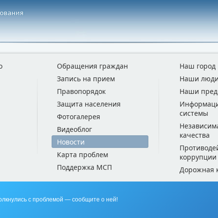
о
Обращения граждан
Наш город
Запись на прием
Наши люд
Правопорядок
Наши пред
Защита населения
Информац
системы
Фотогалерея
Независим
Видеоблог
качества
Новости
Противоде
Карта проблем
коррупции
Поддержка МСП
Дорожная 
олкнулись с проблемой — сообщите о ней!