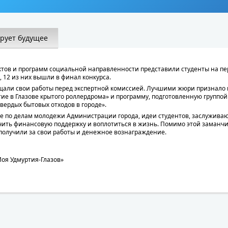
рует будущее
ктов и программ социальной направленности представили студенты на пе
 12 из них вышли в финал конкурса.
щали свои работы перед экспертной комиссией. Лучшими жюри признало 
е в Глазове крытого роллердрома» и программу, подготовленную группой
вердых бытовых отходов в городе».
ре по делам молодежи Администрации города, идеи студентов, заслужив
чить финансовую поддержку и воплотиться в жизнь. Помимо этой заманч
получили за свои работы и денежное вознаграждение.
оя Удмуртия-Глазов»