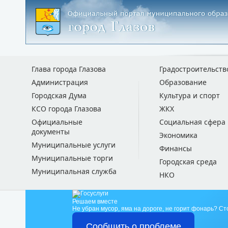
Глава города Глазова
Градостроительств
Администрация
Образование
Городская Дума
Культура и спорт
КСО города Глазова
ЖКХ
Официальные
Социальная сфера
документы
Экономика
Муниципальные услуги
Финансы
Муниципальные торги
Городская среда
Муниципальная служба
НКО
Решаем вместе
Не убран мусор, яма на дороге, не горит фонарь?
Ст
Сообщить о проблеме