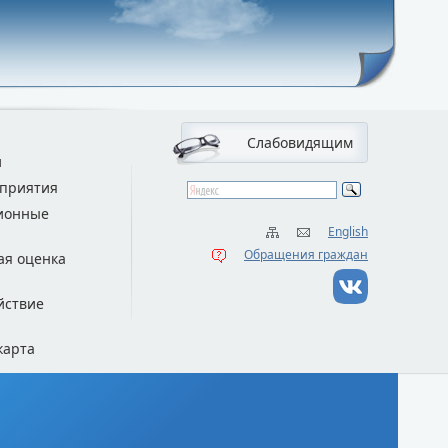
Слабовидящим
и
приятия
ионные
English
Обращения граждан
ая оценка
йствие
карта