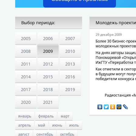
Выбор периода:
Молодежь проекти
29 декабря 2009
2005
2006
2007
Более 30 бизнес-прое
молодежных проектов,
2008
2009
2010
На днях авторы защи
Пономаревой «Открыти
ИжГТУ «Переработка т
2011
2012
2013
Как отметили в секто
в будущем могут полу
2014
2015
2016
победители конкурса 
2017
2018
2019
Радиостанция «М
2020
2021
январь
февраль
март
апрель
май
июнь
июль
август
сентябрь
октябрь