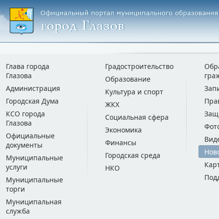
Глава города
Градостроительство
Обр
Глазова
гра
Образование
Администрация
Зап
Культура и спорт
Городская Дума
Пра
ЖКХ
КСО города
Защ
Социальная сфера
Глазова
Фот
Экономика
Официальные
Вид
Финансы
документы
Нов
Городская среда
Муниципальные
Кар
услуги
НКО
Под
Муниципальные
торги
Муниципальная
служба