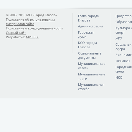
© 2005−2016 МО «Город Глазов»
Глава города
Градостро
Положение об использовании
Глазова
Образова
материалов сайта
Администрация
Культура 
Положение о конфиденциальности
Городская
спорт
Старый сайт
Дума
Разработка:
МИТТЕК
ЖКХ
КСО города
Социальн
Глазова
сфера
Официальные
Экономик
документы
Финансы
Муниципальные
Городская
услуги
среда
Муниципальные
НКО
торги
Муниципальная
служба