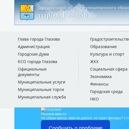
Глава города Глазова
Градостроительств
Администрация
Образование
Городская Дума
Культура и спорт
КСО города Глазова
ЖКХ
Официальные
Социальная сфера
документы
Экономика
Муниципальные услуги
Финансы
Муниципальные торги
Городская среда
Муниципальная служба
НКО
Решаем вместе
Не убран мусор, яма на дороге, не горит фонарь?
Ст
Сообщить о проблеме