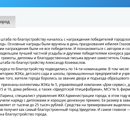
город
штаба по благоустройству началось с награждения победителей городског
од». Основные награды были вручены в день празднования юбилея Глазов
ии награждения были не все победители. И познакомиться с автором и с
владельцем лучшей частной усадьбы и другими победителями конкурса уда
е грамоты, дипломы и благодарственные письма вручил заместитель Гла
 штаба по благоустройству Александр Коземаслов.
нкурса по благоустройству подводились по 14-ти номинациям. В том числе
риторию ЖЭКа, детского сада и школы, промышленных предприятий и учре
ме того, жители города боролись за звание двора и подъезда образцового
 признаны коллективы ЖЭКа № 5, управляющей компании «Дом-сервис», д
5 и 16, дома ребенка, а также «Удмуртской птицефабрики», МСУ № 9, фир
 Ларина, специалист управления ЖКХ Администрации города, в этом году 
лучили наряду с дипломами и хорошую денежную премию. Ее размер в за
тавляет от тысячи до 25 тысяч рублей. Средства на премирование выделен
ов получил как самый благоустроенный город Удмуртии. И самое главное —
на благоустройство города.