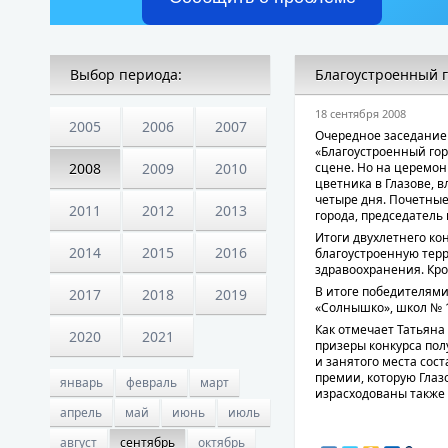
Выбор периода:
Благоустроенный 
18 сентября 2008
2005
2006
2007
Очередное заседание 
«Благоустроенный гор
2008
2009
2010
сцене. Но на церемон
цветника в Глазове, 
четыре дня. Почетны
2011
2012
2013
города, председатель
Итоги двухлетнего ко
2014
2015
2016
благоустроенную тер
здравоохранения. Кро
В итоге победителями
2017
2018
2019
«Солнышко», школ № 1
Как отмечает Татьяна
2020
2021
призеры конкурса по
и занятого места сос
премии, которую Глаз
январь
февраль
март
израсходованы также 
апрель
май
июнь
июль
август
сентябрь
октябрь