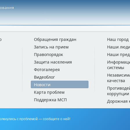
о
Обращения граждан
Наш город
Запись на прием
Наши люд
Правопорядок
Наши пред
Защита населения
Информац
системы
Фотогалерея
Независим
Видеоблог
качества
Новости
Противоде
Карта проблем
коррупции
Поддержка МСП
Дорожная 
олкнулись с проблемой — сообщите о ней!