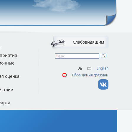
Слабовидящим
и
приятия
ионные
English
Обращения граждан
ая оценка
йствие
карта