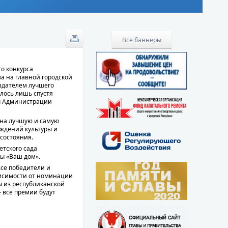
Все баннеры
о конкурса
а на главной городской
оздателем лучшего
лось лишь спустя
вы Администрации
 на лучшую и самую
ждений культуры и
 состояния.
етского сада
мы «Ваш дом».
все победители и
висимости от номинации
ы из республиканской
 все премии будут