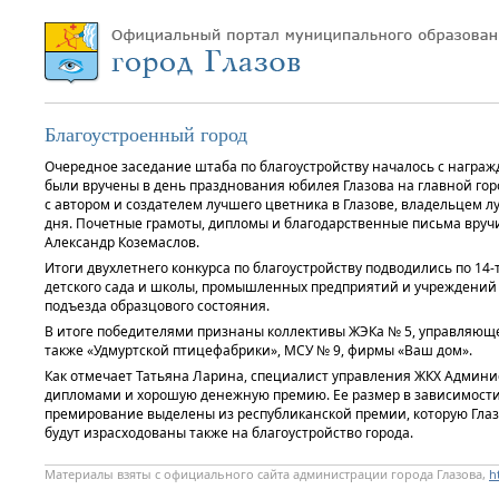
Благоустроенный город
Очередное заседание штаба по благоустройству началось с награж
были вручены в день празднования юбилея Глазова на главной гор
с автором и создателем лучшего цветника в Глазове, владельцем 
дня. Почетные грамоты, дипломы и благодарственные письма вручи
Александр Коземаслов.
Итоги двухлетнего конкурса по благоустройству подводились по 1
детского сада и школы, промышленных предприятий и учреждений к
подъезда образцового состояния.
В итоге победителями признаны коллективы ЖЭКа № 5, управляющей
также «Удмуртской птицефабрики», МСУ № 9, фирмы «Ваш дом».
Как отмечает Татьяна Ларина, специалист управления ЖКХ Админист
дипломами и хорошую денежную премию. Ее размер в зависимости о
премирование выделены из республиканской премии, которую Глазо
будут израсходованы также на благоустройство города.
Материалы взяты с официального сайта администрации города Глазова,
h