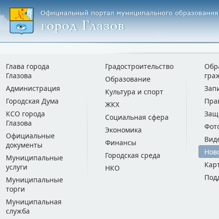
Глава города
Градостроительство
Обр
Глазова
гра
Образование
Администрация
Зап
Культура и спорт
Городская Дума
Пра
ЖКХ
КСО города
Защ
Социальная сфера
Глазова
Фот
Экономика
Официальные
Вид
Финансы
документы
Нов
Городская среда
Муниципальные
Кар
услуги
НКО
Под
Муниципальные
торги
Муниципальная
служба