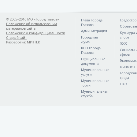
© 2005−2016 МО «Город Глазов»
Глава города
Градостро
Положение об использовании
Глазова
Образова
материалов сайта
Администрация
Культура 
Положение о конфиденциальности
Городская
спорт
Старый сайт
Дума
Разработка:
МИТТЕК
ЖКХ
КСО города
Социальн
Глазова
сфера
Официальные
Экономик
документы
Финансы
Муниципальные
Городская
услуги
среда
Муниципальные
НКО
торги
Муниципальная
служба