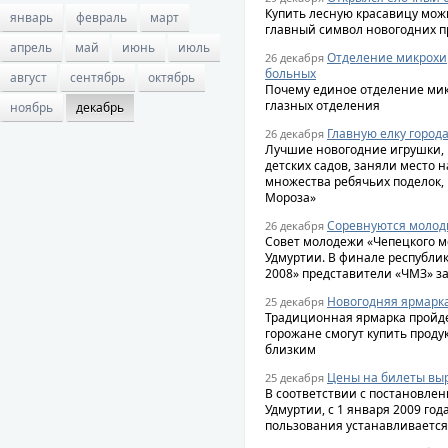
Купить лесную красавицу мож
январь
февраль
март
главный символ новогодних п
апрель
май
июнь
июль
Отделение микрохир
26 декабря
больных
август
сентябрь
октябрь
Почему единое отделение мик
глазных отделения
ноябрь
декабрь
Главную елку город
26 декабря
Лучшие новогодние игрушки,
детских садов, заняли место н
множества ребячьих поделок,
Мороза»
Соревнуются молод
26 декабря
Совет молодежи «Чепецкого ме
Удмуртии. В финале республи
2008» представители «ЧМЗ» з
Новогодняя ярмарк
25 декабря
Традиционная ярмарка пройде
горожане смогут купить проду
близким
Цены на билеты выр
25 декабря
В соответствии с постановле
Удмуртии, с 1 января 2009 год
пользования устанавливается