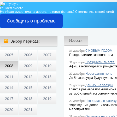
Решаем вместе
Не убран мусор, яма на дороге, не горит фонарь?
Столкнулись с проблемой —
Сообщить о проблеме
Выбор периода:
Новости
С НОВЫМ ГОДОМ!
31 декабря
2005
2006
2007
Поздравление глазовчанам
Празднуем вместе!
31 декабря
2008
2009
2010
Афиша новогодних и рождест
Новогодняя ночь
29 декабря
2011
2012
2013
До 5 часов утра будут гулять 
Деньги на звезды
29 декабря
2014
2015
2016
Грант в размере полмиллиона
за мобильный астрономическ
2017
2018
2019
Что делать в каник
29 декабря
Учреждения дополнительного 
мероприятий
2020
2021
Открылся елочный 
29 декабря