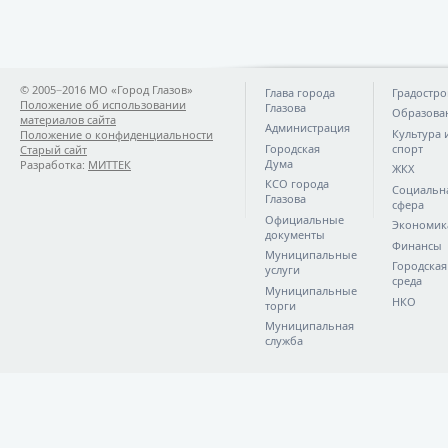
© 2005−2016 МО «Город Глазов»
Глава города
Градостро
Положение об использовании
Глазова
Образова
материалов сайта
Администрация
Культура 
Положение о конфиденциальности
Городская
спорт
Старый сайт
Дума
Разработка:
МИТТЕК
ЖКХ
КСО города
Социальн
Глазова
сфера
Официальные
Экономик
документы
Финансы
Муниципальные
Городская
услуги
среда
Муниципальные
НКО
торги
Муниципальная
служба