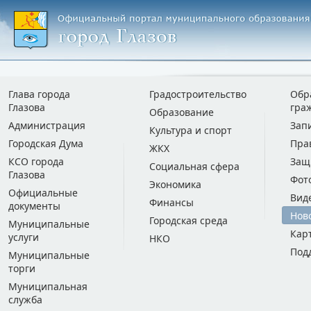
Глава города
Градостроительство
Обр
Глазова
гра
Образование
Администрация
Зап
Культура и спорт
Городская Дума
Пра
ЖКХ
КСО города
Защ
Социальная сфера
Глазова
Фот
Экономика
Официальные
Вид
Финансы
документы
Нов
Городская среда
Муниципальные
Кар
услуги
НКО
Под
Муниципальные
торги
Муниципальная
служба