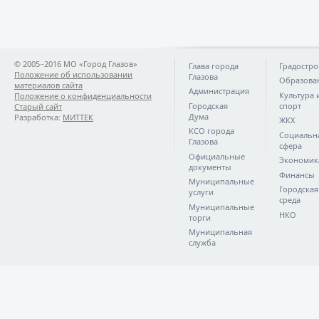
© 2005−2016 МО «Город Глазов»
Глава города
Градостро
Положение об использовании
Глазова
Образова
материалов сайта
Администрация
Культура 
Положение о конфиденциальности
Городская
спорт
Старый сайт
Дума
Разработка:
МИТТЕК
ЖКХ
КСО города
Социальн
Глазова
сфера
Официальные
Экономик
документы
Финансы
Муниципальные
Городская
услуги
среда
Муниципальные
НКО
торги
Муниципальная
служба