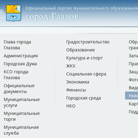
Глава города
Градостроительство
Обр
Глазова
гра
Образование
Администрация
Зап
Культура и спорт
Городская Дума
Пра
ЖКХ
КСО города
Защ
Социальная сфера
Глазова
Фот
Экономика
Официальные
Вид
Финансы
документы
Нов
Городская среда
Муниципальные
Кар
услуги
НКО
Под
Муниципальные
торги
Муниципальная
служба