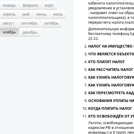
кабинета налогоплательщ
январь
февраль
март
уведомление в установл
- направит ответ на обр
апрель
май
июнь
июль
налогоплательщика), в т
перерасчета налога (нало
август
сентябрь
октябрь
Дополнительную информа
ноябрь
декабрь
бесплатному телефону Ед
22-22.
НАЛОГ НА ИМУЩЕСТВО 
ЧТО ЯВЛЯЕТСЯ ОБЪЕК
КТО ПЛАТИТ НАЛОГ
КАК РАССЧИТАТЬ НАЛОГ
КАК УЗНАТЬ НАЛОГОВУ
КАК УЗНАТЬ НАЛОГОВУ
КАК ПЕРЕСМОТРЕТЬ КА
ОСНОВАНИЯ УПЛАТЫ Н
КОГДА ПЛАТИТЬ НАЛОГ
КТО ОСВОБОЖДЁН ОТ У
Льготы, освобождающие о
кодексом РФ в отношении 
инвалиды I и II групп, п