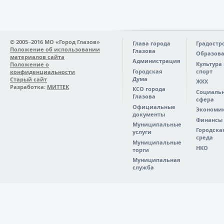
© 2005−2016 МО «Город Глазов»
Глава города
Градостр
Положение об использовании
Глазова
Образов
материалов сайта
Администрация
Культура
Положение о
Городская
спорт
конфиденциальности
Дума
Старый сайт
ЖКХ
Разработка:
МИТТЕК
КСО города
Социаль
Глазова
сфера
Официальные
Экономи
документы
Финансы
Муниципальные
Городска
услуги
среда
Муниципальные
НКО
торги
Муниципальная
служба