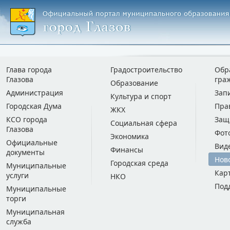
Глава города
Градостроительство
Обр
Глазова
гра
Образование
Администрация
Зап
Культура и спорт
Городская Дума
Пра
ЖКХ
КСО города
Защ
Социальная сфера
Глазова
Фот
Экономика
Официальные
Вид
Финансы
документы
Нов
Городская среда
Муниципальные
Кар
услуги
НКО
Под
Муниципальные
торги
Муниципальная
служба