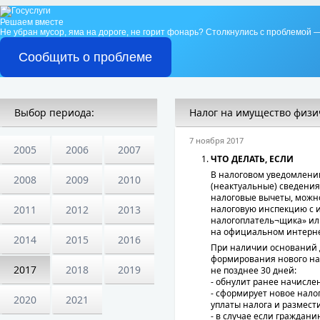
Решаем вместе
Не убран мусор, яма на дороге, не горит фонарь?
Столкнулись с проблемой —
Сообщить о проблеме
Выбор периода:
Налог на имущество физич
7 ноября 2017
2005
2006
2007
ЧТО ДЕЛАТЬ, ЕСЛИ
В налоговом уведомлении
2008
2009
2010
(неактуальные) сведения
налоговые вычеты, можн
2011
2012
2013
налоговую инспекцию с 
налогоплатель¬щика» ил
на официальном интернет
2014
2015
2016
При наличии оснований д
формирования нового на
2017
2018
2019
не позднее 30 дней:
- обнулит ранее начисле
- сформирует новое нало
2020
2021
уплаты налога и размест
- в случае если граждан