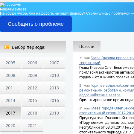
Решаем вместе
Не убран мусор, яма на дороге, не горит фонарь?
Столкнулись с проблемой —
Сообщить о проблеме
Выбор периода:
Новости
Глава Глазова провел т
31 мая
2005
2006
2007
территорий
Глава Глазова Олег Бекмеметь
пригласил активистов автомо
2008
2009
2010
гордумы от Южного поселка А
Горячее водоснабжение 
31 мая
2011
2012
2013
ремонтными работами, комму
водоснабжение завтра
Ориентировочное время подач
2014
2015
2016
Глава города Олег Бекм
31 мая
2017
2018
2019
отопительный сезон 2017-201
Председатель Глазовской горо
«Поручением, данным распор
2020
2021
Республики от 03.04.2017 № 3
отопительного периода 2017−2