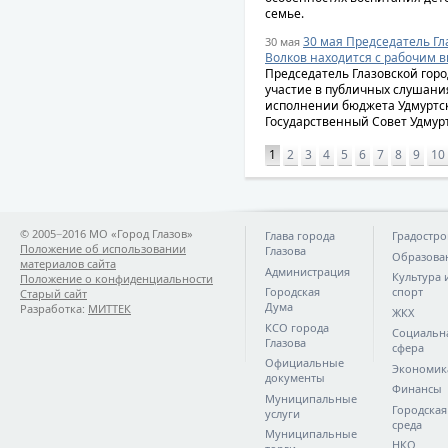
семье.
30 мая Председатель Гл
30 мая
Волков находится с рабочим 
Председатель Глазовской гор
участие в публичных слушания
исполнении бюджета Удмуртско
Государственный Совет Удмур
1
2
3
4
5
6
7
8
9
10
© 2005−2016 МО «Город Глазов»
Глава города
Градостро
Положение об использовании
Глазова
Образова
материалов сайта
Администрация
Культура 
Положение о конфиденциальности
Городская
спорт
Старый сайт
Дума
Разработка:
МИТТЕК
ЖКХ
КСО города
Социальн
Глазова
сфера
Официальные
Экономик
документы
Финансы
Муниципальные
Городская
услуги
среда
Муниципальные
НКО