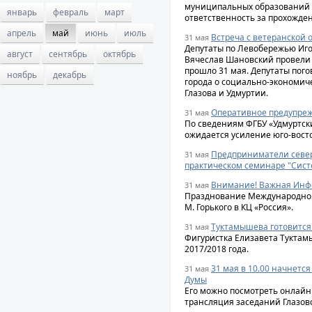
муниципальных образований г
январь
февраль
март
ответственность за прохожден
апрель
май
июнь
июль
Встреча с ветеранской
31 мая
Депутаты по Левобережью Иго
август
сентябрь
октябрь
Вячеслав Шановский провели 
прошло 31 мая. Депутаты пог
ноябрь
декабрь
города о социально-экономиче
Глазова и Удмуртии.
Оперативное предупреж
31 мая
По сведениям ФГБУ «Удмуртски
ожидается усиление юго-восто
Предприниматели север
31 мая
практическом семинаре "Сист
Внимание! Важная Инф
31 мая
Празднование Международного
М. Горького в КЦ «Россия».
Туктамышева готовится 
31 мая
Фигуристка Елизавета Туктам
2017/2018 года.
31 мая в 10.00 начнетс
31 мая
Думы
Его можно посмотреть онлайн 
трансляция заседаний Глазов