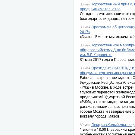
Торжественный прием,
30 мая
предпринимательства
Сегодня в муниципалитете го
благодарности двадцати трем
Программа общегородск
30 мая
2017»
«Глазов! Вместе мы можем всё
Торжественное меропр
30 мая
общероссийскому Дню библио
им. В.Г. Короленко
31 мая 2017 года в Глазов при
Президент ОАО "РЖД" и
30 мая
обсудили перспективы развит
Рабочая встреча президента 
Удмуртской Республики Алекса
«РЖД» в Москве. В ходе встре
грузовых перевозок железно
предприятий Удмуртской Респ
«РЖД», а также модернизация 
рассматривались перспективы
городе Можга и завершение р
вокзалу города Глазов.
Лекция «Колыбельное д
30 мая
1 июня в 18:00 Глазовский кр
особенностях воспитания дете