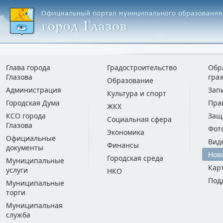
Глава города
Градостроительство
Обр
Глазова
гра
Образование
Администрация
Зап
Культура и спорт
Городская Дума
Пра
ЖКХ
КСО города
Защ
Социальная сфера
Глазова
Фот
Экономика
Официальные
Вид
Финансы
документы
Нов
Городская среда
Муниципальные
Кар
услуги
НКО
Под
Муниципальные
торги
Муниципальная
служба