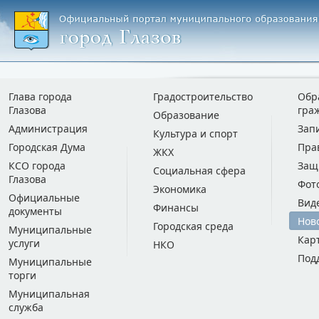
Глава города
Градостроительство
Обр
Глазова
гра
Образование
Администрация
Зап
Культура и спорт
Городская Дума
Пра
ЖКХ
КСО города
Защ
Социальная сфера
Глазова
Фот
Экономика
Официальные
Вид
Финансы
документы
Нов
Городская среда
Муниципальные
Кар
услуги
НКО
Под
Муниципальные
торги
Муниципальная
служба