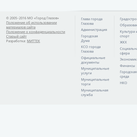
© 2005−2016 МО «Город Глазов»
Глава города
Градостро
Положение об использовании
Глазова
Образова
материалов сайта
Администрация
Культура 
Положение о конфиденциальности
Городская
спорт
Старый сайт
Дума
Разработка:
МИТТЕК
ЖКХ
КСО города
Социальн
Глазова
сфера
Официальные
Экономик
документы
Финансы
Муниципальные
Городская
услуги
среда
Муниципальные
НКО
торги
Муниципальная
служба