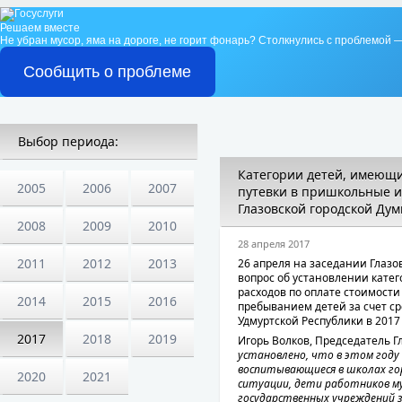
Решаем вместе
Не убран мусор, яма на дороге, не горит фонарь?
Столкнулись с проблемой —
Сообщить о проблеме
Выбор периода:
Категории детей, имеющи
2005
2006
2007
путевки в пришкольные и
Глазовской городской Ду
2008
2009
2010
28 апреля 2017
2011
2012
2013
26 апреля на заседании Глазо
вопрос об установлении кате
расходов по оплате стоимости
2014
2015
2016
пребыванием детей за счет ср
Удмуртской Республики в 2017 
2017
2018
2019
Игорь Волков, Председатель Гл
установлено, что в этом году
воспитывающиеся в школах гор
2020
2021
ситуации, дети работников м
государственных учреждений 