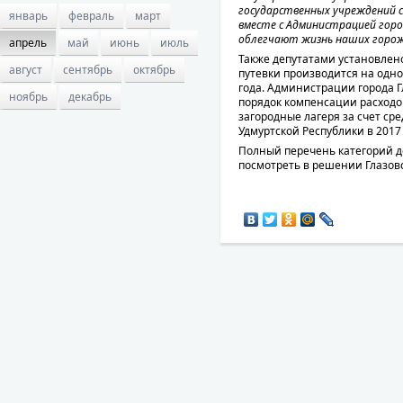
государственных учреждений с
январь
февраль
март
вместе с Администрацией гор
облегчают жизнь наших горо
апрель
май
июнь
июль
Также депутатами установлено
август
сентябрь
октябрь
путевки производится на одно
года. Администрации города Г
ноябрь
декабрь
порядок компенсации расходо
загородные лагеря за счет ср
Удмуртской Республики в 2017 
Полный перечень категорий 
посмотреть в решении Глазов