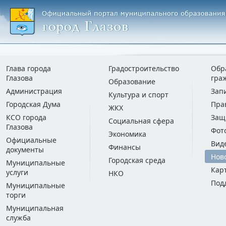
Глава города
Градостроительство
Обр
Глазова
гра
Образование
Администрация
Зап
Культура и спорт
Городская Дума
Пра
ЖКХ
КСО города
Защ
Социальная сфера
Глазова
Фот
Экономика
Официальные
Вид
Финансы
документы
Нов
Городская среда
Муниципальные
Кар
услуги
НКО
Под
Муниципальные
торги
Муниципальная
служба