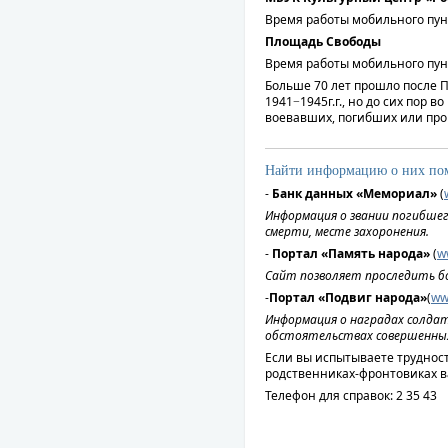
Время работы мобильного пункта:
Площадь Свободы
Время работы мобильного пункта:
Больше 70 лет прошло после 
1941−1945г.г., но до сих пор 
воевавших, погибших или про
Найти информацию о них пом
-
Банк данных «Мемориал»
(
Информация о звании погибшег
смерти, месте захоронения.
-
Портал «Память народа»
(
w
Сайт позволяет проследить б
-
Портал «Подвиг народа»
(
ww
Информация о наградах солда
обстоятельствах совершенных
Если вы испытываете трудност
родственниках-фронтовиках ва
Телефон для справок: 2 35 43