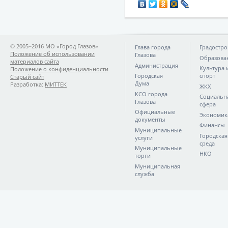
© 2005−2016 МО «Город Глазов»
Глава города
Градостро
Положение об использовании
Глазова
Образова
материалов сайта
Администрация
Культура 
Положение о конфиденциальности
Городская
спорт
Старый сайт
Дума
Разработка:
МИТТЕК
ЖКХ
КСО города
Социальн
Глазова
сфера
Официальные
Экономик
документы
Финансы
Муниципальные
Городская
услуги
среда
Муниципальные
НКО
торги
Муниципальная
служба