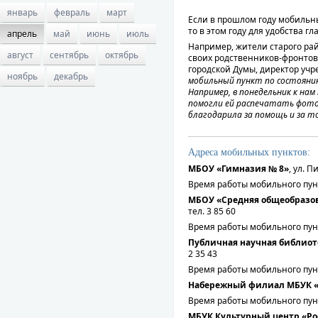
январь
февраль
март
Если в прошлом году мобильны
то в этом году для удобства гл
апрель
май
июнь
июль
Например, жители старого ра
август
сентябрь
октябрь
своих родственников-фронтови
городской Думы, директор учр
ноябрь
декабрь
мобильный пункт по состоянию
Например, в понедельник к на
помогли ей распечатать фото
благодарила за помощь и за то
Адреса мобильных пунктов:
МБОУ «Гимназия № 8»
, ул. П
Время работы мобильного пункта:
МБОУ «Средняя общеобразов
тел. 3 85 60
Время работы мобильного пункта: 
Публичная научная библиотек
2 35 43
Время работы мобильного пункта:
Набережный филиал МБУК «Ц
Время работы мобильного пункта:
МБУК Культурный центр «Ро