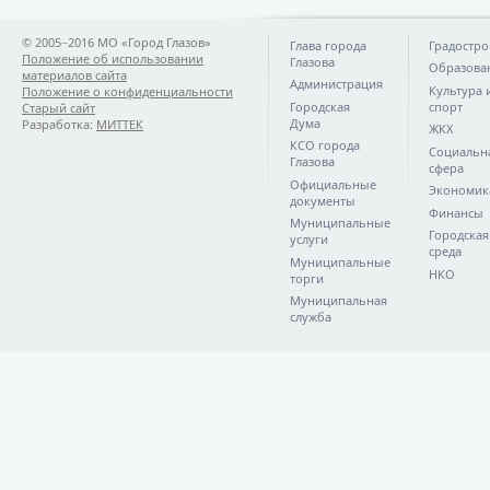
© 2005−2016 МО «Город Глазов»
Глава города
Градостро
Положение об использовании
Глазова
Образова
материалов сайта
Администрация
Культура 
Положение о конфиденциальности
Городская
спорт
Старый сайт
Дума
Разработка:
МИТТЕК
ЖКХ
КСО города
Социальн
Глазова
сфера
Официальные
Экономик
документы
Финансы
Муниципальные
Городская
услуги
среда
Муниципальные
НКО
торги
Муниципальная
служба