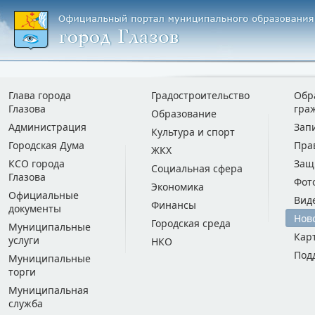
Глава города
Градостроительство
Обр
Глазова
гра
Образование
Администрация
Зап
Культура и спорт
Городская Дума
Пра
ЖКХ
КСО города
Защ
Социальная сфера
Глазова
Фот
Экономика
Официальные
Вид
Финансы
документы
Нов
Городская среда
Муниципальные
Кар
услуги
НКО
Под
Муниципальные
торги
Муниципальная
служба