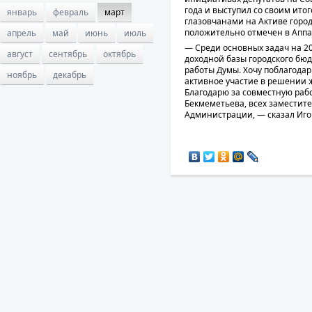
года и выступил со своим ито
январь
февраль
март
глазовчанами на Активе город
положительно отмечен в Аппа
апрель
май
июнь
июль
— Среди основных задач на 2
август
сентябрь
октябрь
доходной базы городского бю
работы Думы. Хочу поблагодар
ноябрь
декабрь
активное участие в решении 
Благодарю за совместную рабо
Бекмеметьева, всех заместит
Администрации, — сказал Иго