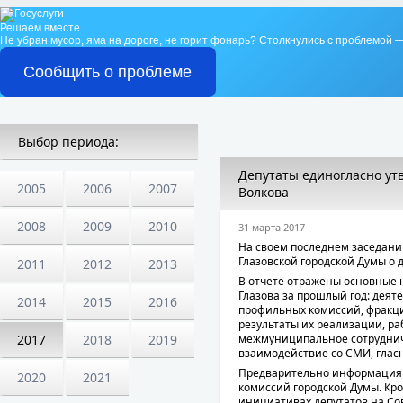
Решаем вместе
Не убран мусор, яма на дороге, не горит фонарь?
Столкнулись с проблемой —
Сообщить о проблеме
Выбор периода:
Депутаты единогласно ут
2005
2006
2007
Волкова
2008
2009
2010
31 марта 2017
На своем последнем заседани
Глазовской городской Думы о 
2011
2012
2013
В отчете отражены основные 
Глазова за прошлый год: деят
2014
2015
2016
профильных комиссий, фракци
результаты их реализации, р
межмуниципальное сотрудниче
2017
2018
2019
взаимодействие со СМИ, гласно
Предварительно информация 
2020
2021
комиссий городской Думы. Кро
инициативах депутатов на Сов