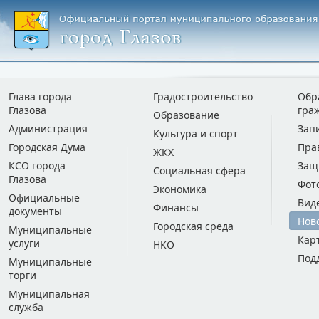
Глава города
Градостроительство
Обр
Глазова
гра
Образование
Администрация
Зап
Культура и спорт
Городская Дума
Пра
ЖКХ
КСО города
Защ
Социальная сфера
Глазова
Фот
Экономика
Официальные
Вид
Финансы
документы
Нов
Городская среда
Муниципальные
Кар
услуги
НКО
Под
Муниципальные
торги
Муниципальная
служба