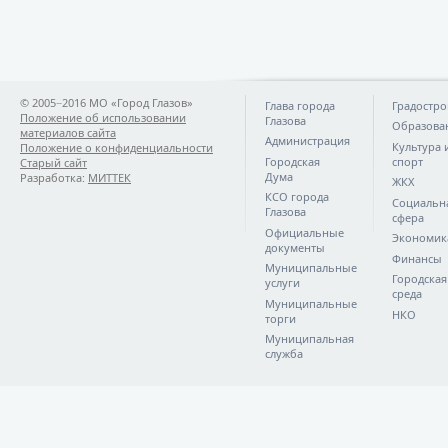
© 2005−2016 МО «Город Глазов»
Глава города
Градостро
Положение об использовании
Глазова
Образова
материалов сайта
Администрация
Культура 
Положение о конфиденциальности
Городская
спорт
Старый сайт
Дума
Разработка:
МИТТЕК
ЖКХ
КСО города
Социальн
Глазова
сфера
Официальные
Экономик
документы
Финансы
Муниципальные
Городская
услуги
среда
Муниципальные
НКО
торги
Муниципальная
служба