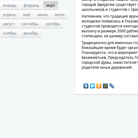
городов Удмуртии существует 
январь
февраль
март
школьников и студентов с пр
апрель
май
июнь
июль
Напомним, что традиция вруч
молодежи появилась в Глазове
август
сентябрь
октябрь
студентов проводится ежегодн
выплату в размере 2000 рубл
ноябрь
декабрь
стипендию, ее размер составл
Традиционно для именных ст
ближайшее время будет орган
Планируется, что в мероприят
Бекмеметьев, Председатель Гл
городской Думы, заместители
родители юных дарований.