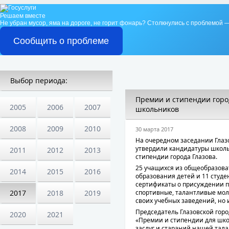
Решаем вместе
Не убран мусор, яма на дороге, не горит фонарь?
Столкнулись с проблемой —
Сообщить о проблеме
Выбор периода:
Премии и стипендии город
2005
2006
2007
школьников
2008
2009
2010
30 марта 2017
На очередном заседании Глаз
утвердили кандидатуры школь
2011
2012
2013
стипендии города Глазова.
25 учащихся из общеобразов
2014
2015
2016
образования детей и 11 студен
сертификаты о присуждении п
спортивные, талантливые мол
2017
2018
2019
своих учебных заведений, но 
Председатель Глазовской гор
2020
2021
«Премии и стипендии для шко
заслуг и стараний нашей тала