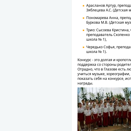
Арасланов Артур, препода
Зяблецева А.С. (Детская 
Пономарева Анна, препод
Буркова М.В. (Детская му
Трио: Сысоева Кристина,
преподаватель Скопенко И
школа № 1),
Чередько Софья, препода
школа № 1).
Конкурс - это долгая и кропот
поддержка со стороны родите
Отрадно, что в Глазове есть 
учиться музыке, хореографии,
показать себя на конкурсе, и
награды.