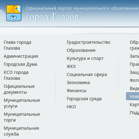
Глава города
Градостроительство
Обр
Глазова
гра
Образование
Администрация
Зап
Культура и спорт
Городская Дума
Пра
ЖКХ
КСО города
Защ
Социальная сфера
Глазова
Фот
Экономика
Официальные
Вид
Финансы
документы
Нов
Городская среда
Муниципальные
Кар
услуги
НКО
Под
Муниципальные
торги
Муниципальная
служба