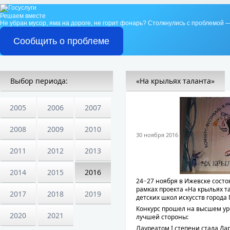
Решаем вместе
Не убран мусор, яма на дороге, не горит фонарь?
Столкнулись с проблемой —
Сообщить о проблеме
Выбор периода:
«На крыльях таланта»
2005
2006
2007
2008
2009
2010
30 ноября 2016
2011
2012
2013
2014
2015
2016
24−27 ноября в Ижевске сост
рамках проекта «На крыльях т
2017
2018
2019
детских школ искусств города 
Конкурс прошел на высшем ур
2020
2021
лучшей стороны:
Лауреатом I степени стала Д