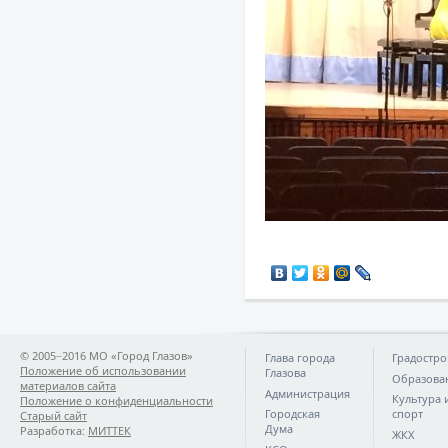
© 2005−2016 МО «Город Глазов»
Глава города
Градостро
Положение об использовании
Глазова
Образова
материалов сайта
Администрация
Культура 
Положение о конфиденциальности
Городская
спорт
Старый сайт
Дума
Разработка:
МИТТЕК
ЖКХ