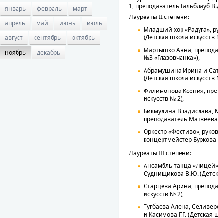
1, преподаватель Гальблауб В.Д
январь
февраль
март
Лауреаты II степени:
апрель
май
июнь
июль
Младший хор «Радуга», р
(Детская школа искусств 
август
сентябрь
октябрь
Мартышко Анна, преподав
ноябрь
декабрь
№3 «Глазовчанка»),
Абрамушина Ирина и Сатт
(Детская школа искусств 
Филимонова Ксения, преп
искусств № 2),
Бикмулина Владислава, 
преподаватель Матвеева Т
Оркестр «Фестиво», руков
концертмейстер Буркова 
Лауреаты III степени:
Ансамбль танца «Лицей» 
Суднищикова В.Ю. (Детск
Старцева Арина, препода
искусств № 2),
Тугбаева Алена, Селивер
и Касимова Г.Г. (Детская 