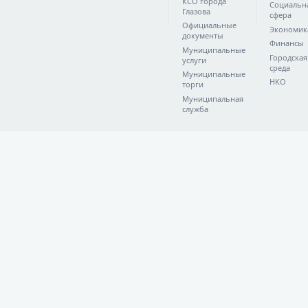
КСО города
Социальн
Глазова
сфера
Официальные
Экономик
документы
Финансы
Муниципальные
Городская
услуги
среда
Муниципальные
НКО
торги
Муниципальная
служба