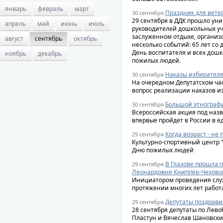
январь
февраль
март
Праздник для вете
30 сентября
29 сентября в ДДК прошло ун
апрель
май
июнь
июль
руководителей дошкольных уч
заслуженном отдыхе, органи
август
сентябрь
октябрь
несколько событий: 65 лет со 
День воспитателя и всех дош
ноябрь
декабрь
пожилых людей.
Наказы избирател
30 сентября
На очередном Депутатском час
вопрос реализации наказов и
Большой этнограф
30 сентября
Всероссийская акция под наз
впервые пройдет в России в е
Когда возраст - не 
29 сентября
Культурно-спортивный центр 
Дню пожилых людей
В Глазове прошла 
29 сентября
Леонардовне Книппер-Чеховой
Инициатором проведения служ
протяжении многих лет работ
Депутаты поздрави
29 сентября
28 сентября депутаты по Лев
Пластун и Вячеслав Шановск