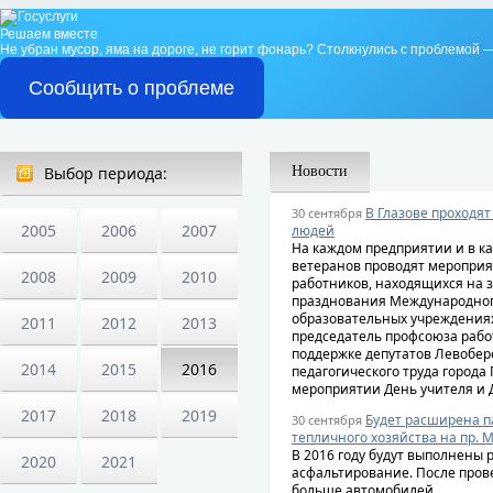
Решаем вместе
Не убран мусор, яма на дороге, не горит фонарь?
Столкнулись с проблемой —
Сообщить о проблеме
Выбор периода:
Новости
В Глазове проходя
30 сентября
2005
2006
2007
людей
На каждом предприятии и в к
ветеранов проводят мероприя
2008
2009
2010
работников, находящихся на 
празднования Международног
образовательных учреждениях 
2011
2012
2013
председатель профсоюза рабо
поддержке депутатов Левобер
2014
2015
2016
педагогического труда города
мероприятии День учителя и 
2017
2018
2019
Будет расширена п
30 сентября
тепличного хозяйства на пр.
В 2016 году будут выполнены р
2020
2021
асфальтирование. После пров
больше автомобилей.