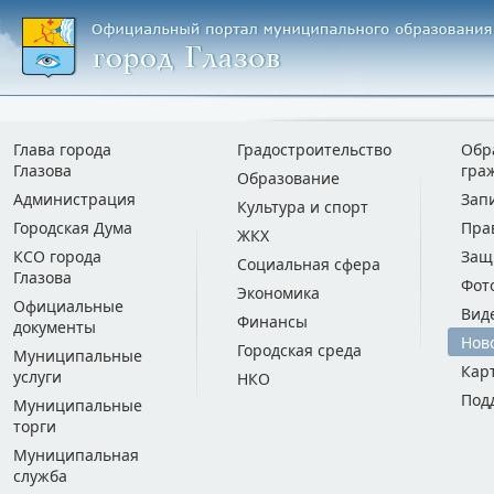
Глава города
Градостроительство
Обр
Глазова
гра
Образование
Администрация
Зап
Культура и спорт
Городская Дума
Пра
ЖКХ
КСО города
Защ
Социальная сфера
Глазова
Фот
Экономика
Официальные
Вид
Финансы
документы
Нов
Городская среда
Муниципальные
Кар
услуги
НКО
Под
Муниципальные
торги
Муниципальная
служба