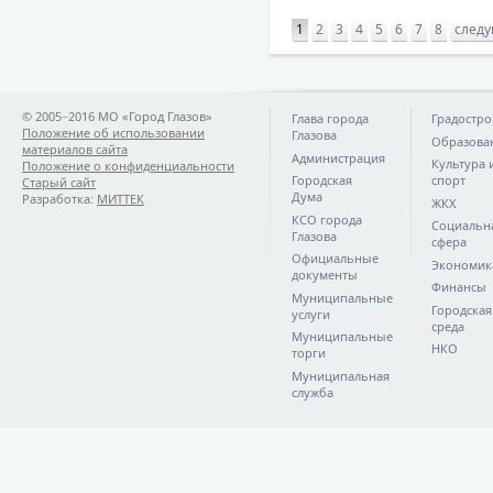
1
2
3
4
5
6
7
8
след
© 2005−2016 МО «Город Глазов»
Глава города
Градостро
Положение об использовании
Глазова
Образова
материалов сайта
Администрация
Культура 
Положение о конфиденциальности
Городская
спорт
Старый сайт
Дума
Разработка:
МИТТЕК
ЖКХ
КСО города
Социальн
Глазова
сфера
Официальные
Экономик
документы
Финансы
Муниципальные
Городская
услуги
среда
Муниципальные
НКО
торги
Муниципальная
служба