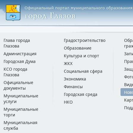
Глава города
Градостроительство
Обр
Глазова
гра
Образование
Администрация
Зап
Культура и спорт
Городская Дума
Пра
ЖКХ
КСО города
Защ
Социальная сфера
Глазова
Фот
Экономика
Официальные
Вид
Финансы
документы
Нов
Городская среда
Муниципальные
Кар
услуги
НКО
Под
Муниципальные
торги
Муниципальная
служба