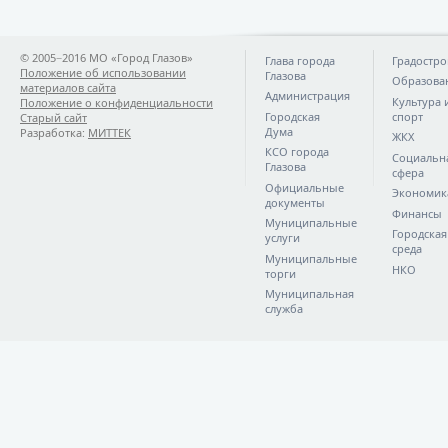
© 2005−2016 МО «Город Глазов»
Глава города
Градостро
Положение об использовании
Глазова
Образова
материалов сайта
Администрация
Культура 
Положение о конфиденциальности
Городская
спорт
Старый сайт
Дума
Разработка:
МИТТЕК
ЖКХ
КСО города
Социальн
Глазова
сфера
Официальные
Экономик
документы
Финансы
Муниципальные
Городская
услуги
среда
Муниципальные
НКО
торги
Муниципальная
служба