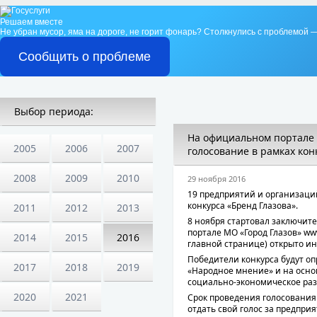
Решаем вместе
Не убран мусор, яма на дороге, не горит фонарь?
Столкнулись с проблемой —
Сообщить о проблеме
Выбор периода:
На официальном портале 
2005
2006
2007
голосование в рамках кон
2008
2009
2010
29 ноября 2016
19 предприятий и организаций
конкурса «Бренд Глазова».
2011
2012
2013
8 ноября стартовал заключит
портале МО «Город Глазов» www
2014
2015
2016
главной странице) открыто ин
Победители конкурса будут о
2017
2018
2019
«Народное мнение» и на основ
социально-экономическое раз
2020
2021
Срок проведения голосования
отдать свой голос за предпри