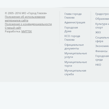
© 2005−2016 МО «Город Глазов»
Глава города
Градостро
Положение об использовании
Глазова
Образова
материалов сайта
Администрация
Культура 
Положение о конфиденциальности
Городская
спорт
Старый сайт
Дума
Разработка:
МИТТЕК
ЖКХ
КСО города
Социальн
Глазова
сфера
Официальные
Экономик
документы
Финансы
Муниципальные
Городская
услуги
среда
Муниципальные
НКО
торги
Муниципальная
служба