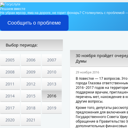
Решаем вместе
Не убран мусор, яма на дороге, не горит фонарь?
Столкнулись с проблемой —
Сообщить о проблеме
Выбор периода:
30 ноября пройдет очеред
2005
2006
2007
Думы
2008
2009
2010
29 ноября 2016
В повестке — 17 вопросов. Эт
города Глазова ответственны
2011
2012
2013
2016−2017 годов на территор
поддержки врачам, приглашен
2014
2015
2016
перечень мет, нахождение в к
другие вопросы.
Кроме того, депутаты рассмот
2017
2018
2019
предложения для включения в
Государственного Совета Удму
2020
2021
обращение в Правительство У
дополнительных финансовых с