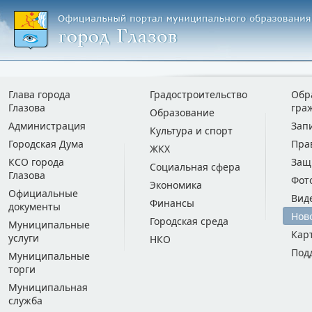
Глава города
Градостроительство
Обр
Глазова
гра
Образование
Администрация
Зап
Культура и спорт
Городская Дума
Пра
ЖКХ
КСО города
Защ
Социальная сфера
Глазова
Фот
Экономика
Официальные
Вид
Финансы
документы
Нов
Городская среда
Муниципальные
Кар
услуги
НКО
Под
Муниципальные
торги
Муниципальная
служба