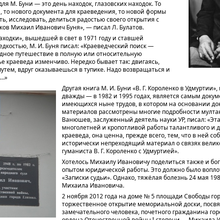
я М. Буни — это день находок, глазовских находок. То
, то нового документа для краеведения, то новой формы
ть, исследовать, делиться радостью своего открытия с
ов Михаил Иванович Буня», — писал Л. Булатов.
находки», вышедшей в свет в 1971 году и ставшей
дкостью, М. И. Буня писал: «Краеведческий поиск —
удное путешествие в полную или относительную
ье краеведа изменчиво. Нередко бывает так: двигаясь,
путем, вдруг оказываешься в тупике. Надо возвращаться и
а…»
Другая книга М. И. Буни «В. Г. Короленко в Удмуртии»
дважды — в 1982 и 1995 годах, является самым доку
имеющихся ныне трудов, в котором на основании д
материалов рассмотрены многие подробности мултанс
Ванюшев, заслуженный деятель науки УР, писал: «Эт
многолетней и кропотливой работы талантливого и 
краеведа, она ценна, прежде всего, тем, что в ней с
исторически непреходящий материал о связях велико
гуманиста В. Г. Короленко с Удмуртией».
Хотелось Михаилу Ивановичу поделиться также и б
опытом юридической работы. Это должно было вопло
«Записки судьи». Однако, тяжёлая болезнь 24 мая 19
Михаила Ивановича.
2 ноября 2012 года на доме № 5 площади Свободы гор
торжественное открытие мемориальной доски, пос
замечательного человека, почетного гражданина гор
ордена Отечественной войны I степени — Михаила 