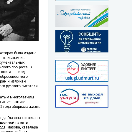
, которая была издана
ментальным из
окументальных
кого процесса. В.
а книга — плод
добросовестного
обран и изложен
го русского писателя-
огатым многолетним
титься в книге
85 года оборвала жизнь
ода Глазова состоялось
вященной памяти
ода Глазова, кавалера
Ивановича Буни.