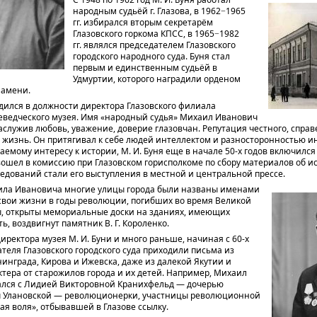
народным судьёй г. Глазова, в 1962−1965
гг. избирался вторым секретарём
Глазовского горкома КПСС, в 1965−1982
гг. являлся председателем Глазовского
городского народного суда. Буня стал
первым и единственным судьёй в
Удмуртии, которого наградили орденом
намени.
дился в должности директора Глазовского филиала
еведческого музея. Имя «народный судья» Михаил Иванович
аслужив любовь, уважение, доверие глазовчан. Репутация честного, спра
 жизнь. Он притягивал к себе людей интеллектом и разносторонностью и
аемому интересу к истории, М. И. Буня еще в начале 50-х годов включился
 вошел в комиссию при Глазовском горисполкоме по сбору материалов об и
ледований стали его выступления в местной и центральной прессе.
ла Ивановича многие улицы города были названы именами
свои жизни в годы революции, погибших во время Великой
, открыты мемориальные доски на зданиях, имеющих
, воздвигнут памятник В. Г. Короленко.
иректора музея М. И. Буни и много раньше, начиная с 60-х
ателя Глазовского городского суда приходили письма из
инграда, Кирова и Ижевска, даже из далекой Якутии и
ктера от старожилов города и их детей. Например, Михаил
лся с Лидией Викторовной Кранихфельд — дочерью
 Улановской — революционерки, участницы революционной
я воля», отбывавшей в Глазове ссылку.