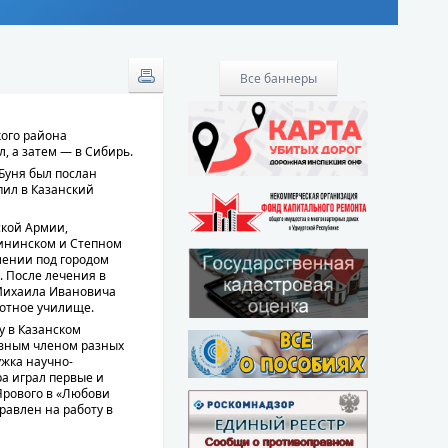
Все баннеры
кого района
, а затем — в Сибирь.
 Буня был послан
пил в Казанский
ской Армии,
лининском и Степном
лении под городом
. После лечения в
 Михаила Ивановича
отное училище.
у в Казанском
ивным членом разных
ужка научно-
ра играл первые и
Ярового в «Любови
равлен на работу в