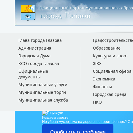
Глава города Глазова
Градостроительств
Администрация
Образование
Городская Дума
Культура и спорт
КСО города Глазова
ЖКХ
Официальные
Социальная сфера
документы
Экономика
Муниципальные услуги
Финансы
Муниципальные торги
Городская среда
Муниципальная служба
НКО
Решаем вместе
Не убран мусор, яма на дороге, не горит фонарь?
Ст
Сообщить о проблеме