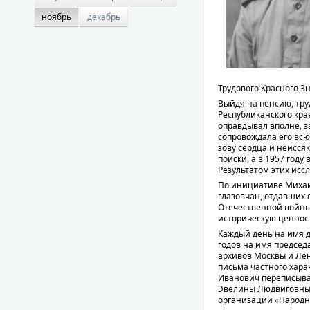
ноябрь
декабрь
Трудового Красного З
Выйдя на пенсию, тру
Республиканского кра
оправдывал вполне, з
сопровождала его всю
зову сердца и неиссяк
поиски, а в 1957 году
Результатом этих исс
По инициативе Михаи
глазовчан, отдавших 
Отечественной войны
историческую ценность
Каждый день на имя д
годов на имя председ
архивов Москвы и Лен
письма частного хара
Иванович переписыва
Эвелины Людвиговны
организации «Народна