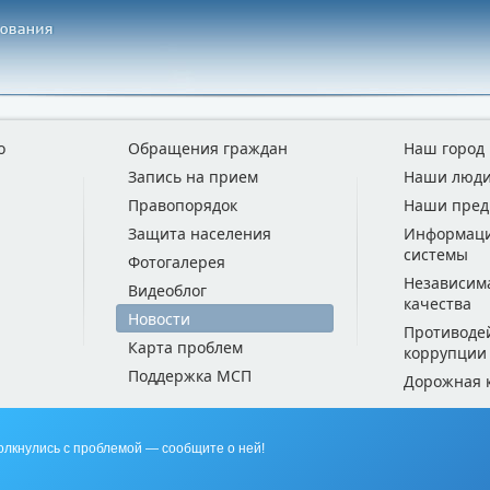
о
Обращения граждан
Наш город
Запись на прием
Наши люд
Правопорядок
Наши пред
Защита населения
Информац
системы
Фотогалерея
Независим
Видеоблог
качества
Новости
Противоде
Карта проблем
коррупции
Поддержка МСП
Дорожная 
олкнулись с проблемой — сообщите о ней!