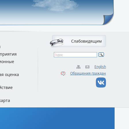
Слабовидящим
и
приятия
ионные
English
Обращения граждан
ая оценка
йствие
карта