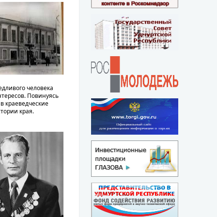
ведливого человека
нтересов. Повинуясь
 в краеведческие
стории края.