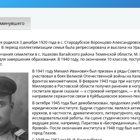
 минувшего
 родился 3 декабря 1920 года в с. Стародубское Воронцово-Александровс
. В период коллективизации семья была репрессирована и выслана на Урал
кончания семилетки в с. Ушаково Вагайского района Тюменской области, М.
для завершения образования. В 1940 году, по окончании 10 классов, посту
т.
В 1941 году Михаил Иванович был призван в ряды Совет
участвовал в боях Великой Отечественной войны на Ка
фронтах миномётчиком. В феврале 1943 года при наступ
Миллерово в Ростовской области получил ранение в ногу
госпитале врачи сказали — к строевой непригоден, — и
направили сержантом связи в Куйбышевское военно-пех
В октябре 1945 года был демобилизован, продолжил учёб
юридическом институте. Будучи студентом, являлся акт
кружков, в частности, драматического, литературного, кр
исследовательской работы. На сцене студенческого теат
ведущие роли, например, Паратова в «Бесприданнице», 
Яровой». После окончания института в 1948 году был нап
город Глазов.
С 1948 по 1962 год М. И. Буня работал