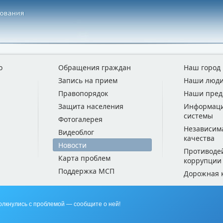
о
Обращения граждан
Наш город
Запись на прием
Наши люд
Правопорядок
Наши пред
Защита населения
Информац
системы
Фотогалерея
Независим
Видеоблог
качества
Новости
Противоде
Карта проблем
коррупции
Поддержка МСП
Дорожная 
олкнулись с проблемой — сообщите о ней!