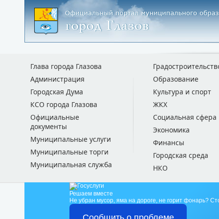
Глава города Глазова
Градостроительств
Администрация
Образование
Городская Дума
Культура и спорт
КСО города Глазова
ЖКХ
Официальные
Социальная сфера
документы
Экономика
Муниципальные услуги
Финансы
Муниципальные торги
Городская среда
Муниципальная служба
НКО
Решаем вместе
Не убран мусор, яма на дороге, не горит фонарь?
Ст
Сообщить о проблеме