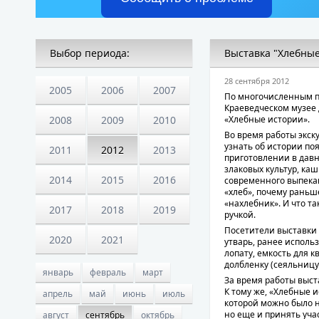
Выбор периода:
Выставка "Хлебные
28 сентября 2012
2005
2006
2007
По многочисленным пр
Краеведческом музее 
2008
2009
2010
«Хлебные истории».
Во время работы экск
узнать об истории поя
2011
2012
2013
приготовлении в дав
злаковых культур, ка
2014
2015
2016
современного выпека
«хлеб», почему раньше
«нахлебник». И что та
2017
2018
2019
ручкой.
Посетители выставки
2020
2021
утварь, ранее исполь
лопату, емкость для 
долбленку (сеяльницу)
январь
февраль
март
За время работы выст
К тому же, «Хлебные 
апрель
май
июнь
июль
которой можно было н
но еще и принять уча
август
сентябрь
октябрь