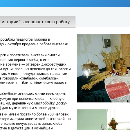
 истории" завершает свою работу
осьбам педагогов Глазова в
до 7 октября продлена работа выставки
урсии посетители выставки смогли
вления первого хлеба, о его
ние времена — от зерен дикорастущих
ши-кутьи, пресных лепешек до технологии
ния. А еще — откуда пришло название
 говорили «хлебало», «хлебалка»,
кое «млин — блин». Или: зачем калач с
 «Хлебные истории» могли посмотреть
зуемую при выпечке хлеба — хлебную
квашни, деревянную маслобойку, доску-
 для муки и теста и многое другое.
авки музей посетило более 700 человек.
истории» стала аппетитной выставкой, на
е только почувствовать запах хлеба,
стие в дегустации вкуснейшей