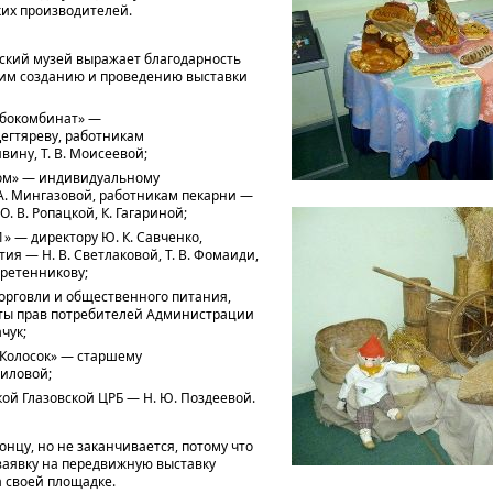
ких производителей.
ский музей выражает благодарность
им созданию и проведению выставки
ебокомбинат» —
егтяреву, работникам
явину, Т. В. Моисеевой;
дом» — индивидуальному
А. Мингазовой, работникам пекарни —
О. В. Ропацкой, К. Гагариной;
1» — директору Ю. К. Савченко,
ия — Н. В. Светлаковой, Т. В. Фомаиди,
Веретенникову;
торговли и общественного питания,
иты прав потребителей Администрации
ачук;
«Колосок» — старшему
ниловой;
кой Глазовской ЦРБ — Н. Ю. Поздеевой.
онцу, но не заканчивается, потому что
заявку на передвижную выставку
 своей площадке.