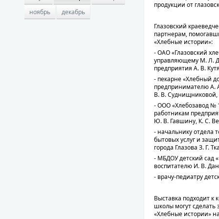
продукции от глазовс
ноябрь
декабрь
Глазовский краеведче
партнерам, помогавш
«Хлебные истории»:
- ОАО «Глазовский хл
управляющему М. Л. Д
предприятия А. В. Кут
- пекарне «Хлебный 
предпринимателю А. 
В. В. Суднищниковой, 
- ООО «Хлебозавод № 
работникам предприят
Ю. В. Гавшину, К. С. 
- начальнику отдела 
бытовых услуг и защ
города Глазова З. Г. Тк
- МБДОУ детский сад 
воспитателю И. В. Да
- врачу-педиатру детс
Выставка подходит к к
школы могут сделать 
«Хлебные истории» на