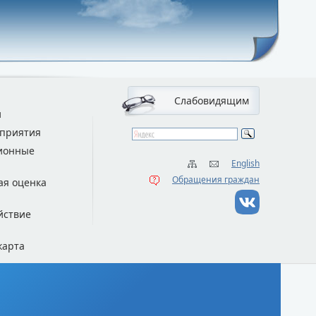
Слабовидящим
и
приятия
ионные
English
Обращения граждан
ая оценка
йствие
карта