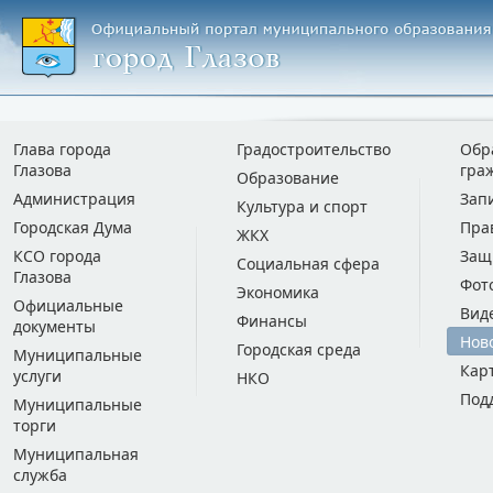
Глава города
Градостроительство
Обр
Глазова
гра
Образование
Администрация
Зап
Культура и спорт
Городская Дума
Пра
ЖКХ
КСО города
Защ
Социальная сфера
Глазова
Фот
Экономика
Официальные
Вид
Финансы
документы
Нов
Городская среда
Муниципальные
Кар
услуги
НКО
Под
Муниципальные
торги
Муниципальная
служба