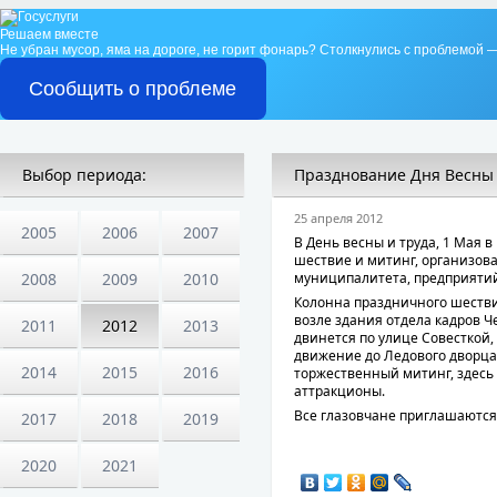
Решаем вместе
Не убран мусор, яма на дороге, не горит фонарь?
Столкнулись с проблемой —
Сообщить о проблеме
Выбор периода:
Празднование Дня Весны 
25 апреля 2012
2005
2006
2007
В День весны и труда, 1 Мая 
шествие и митинг, организо
2008
2009
2010
муниципалитета, предприятий
Колонна праздничного шествия
возле здания отдела кадров Ч
2011
2012
2013
двинется по улице Совесткой,
движение до Ледового дворца
2014
2015
2016
торжественный митинг, здесь 
аттракционы.
Все глазовчане приглашаются
2017
2018
2019
2020
2021