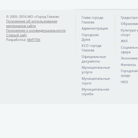
© 2005−2016 МО «Город Глазов»
Глава города
Градостро
Положение об использовании
Глазова
Образова
материалов сайта
Администрация
Культура 
Положение о конфиденциальности
Городская
спорт
Старый сайт
Дума
Разработка:
МИТТЕК
ЖКХ
КСО города
Социальн
Глазова
сфера
Официальные
Экономик
документы
Финансы
Муниципальные
Городская
услуги
среда
Муниципальные
НКО
торги
Муниципальная
служба