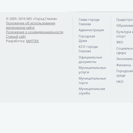
© 2005−2016 МО «Город Глазов»
Глава города
Градостро
Положение об использовании
Глазова
Образова
материалов сайта
Администрация
Культура 
Положение о конфиденциальности
Городская
спорт
Старый сайт
Дума
Разработка:
МИТТЕК
ЖКХ
КСО города
Социальн
Глазова
сфера
Официальные
Экономик
документы
Финансы
Муниципальные
Городская
услуги
среда
Муниципальные
НКО
торги
Муниципальная
служба