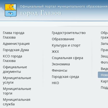
Глава города
Градостроительство
Обр
Глазова
гра
Образование
Администрация
Зап
Культура и спорт
Городская Дума
Пра
ЖКХ
КСО города
Защ
Социальная сфера
Глазова
Фот
Экономика
Официальные
Вид
Финансы
документы
Нов
Городская среда
Муниципальные
Кар
услуги
НКО
Под
Муниципальные
торги
Муниципальная
служба