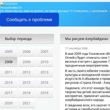
Решаем вместе
Не убран мусор, яма на дороге, не горит фонарь?
Столкнулись с проблемой —
Сообщить о проблеме
Выбор периода:
Мы рисуем Азербайджан
17 сентября 2008
2005
2006
2007
В мае 2009 года Глазовское о
Огней») будет отмечать свое 1
2008
2009
2010
веселья и встреч с друзьями. 
праздничным мероприятиям.
В честь своего юбилея глазо
2011
2012
2013
культуры и молодежной полит
искусств № 4 объявили о пров
2014
2015
2016
рисунков «Страна Огней - Азе
Надеемся, что этот конкурс б
творчества детей, воспитани
2017
2018
2019
восприятие, привлечет школь
азербайджанского народа.
2020
2021
К сведению всех, кто захочет
истории и самобытной культур