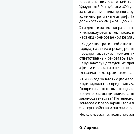
В соответствии со статьей 12
Удмуртской Республики «Об у
за отдельные виды правонар
административный штраф. На г
должностных лиц – от 5 до 20, 
Эти деньги затем направляютс
и используются, в том числе,
несанкционированной рекла
- К административной ответс
города, парикмахерские, рел
предприниматели, – коммент
ответственный секретарь адм
нарушают существующие прав
афиши и плакаты в неположе
глазовчане, которые также ра
За 2005 год за несанкционир
индивидуальных предпринимат
Говорит ли это о том, что «д
время рекламы цивилизованно
законодательства? Интересно
комиссию правонарушители ч
благоустройства и закона о ре
Но, как известно, незнание з
О. Ларина.