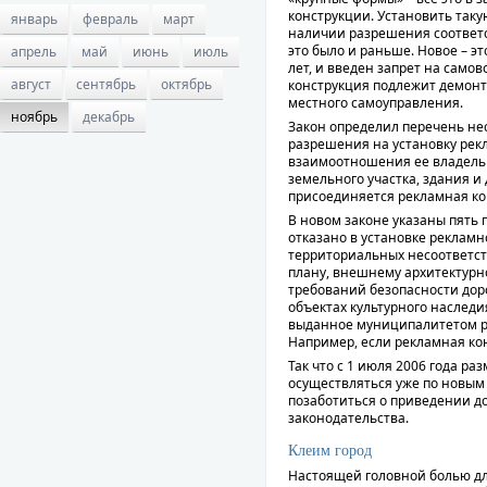
конструкции. Установить таку
январь
февраль
март
наличии разрешения соответс
это было и раньше. Новое – эт
апрель
май
июнь
июль
лет, и введен запрет на самов
август
сентябрь
октябрь
конструкция подлежит демонт
местного самоуправления.
ноябрь
декабрь
Закон определил перечень не
разрешения на установку рек
взаимоотношения ее владельц
земельного участка, здания и
присоединяется рекламная ко
В новом законе указаны пять
отказано в установке рекламн
территориальных несоответст
плану, внешнему архитектурн
требований безопасности дор
объектах культурного наследия
выданное муниципалитетом р
Например, если рекламная ко
Так что с 1 июля 2006 года р
осуществляться уже по новым
позаботиться о приведении д
законодательства.
Клеим город
Настоящей головной болью для 