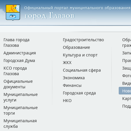
Глава города
Градостроительство
Обр
Глазова
гра
Образование
Администрация
Зап
Культура и спорт
Городская Дума
Пра
ЖКХ
КСО города
Защ
Социальная сфера
Глазова
Фот
Экономика
Официальные
Вид
Финансы
документы
Нов
Городская среда
Муниципальные
Кар
услуги
НКО
Под
Муниципальные
торги
Муниципальная
служба