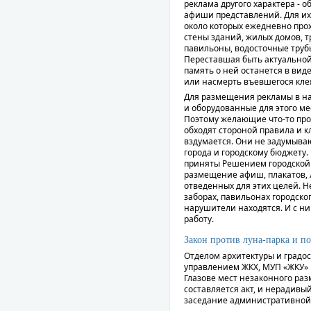
реклама другого характера - 
афиши представлений. Для и
около которых ежедневно прох
стены зданий, жилых домов, 
павильоны, водосточные труб
Переставшая быть актуальной, 
память о ней останется в вид
или насмерть въевшегося кле
Для размещения рекламы в н
и оборудованные для этого ме
Поэтому желающие что-то прод
обходят стороной правила и 
вздумается. Они не задумываю
города и городскому бюджету.
приняты Решением городской Д
размещение афиш, плакатов, 
отведенных для этих целей. Н
заборах, павильонах городско
нарушители находятся. И с н
работу.
Закон против луна-парка и п
Отделом архитектуры и градо
управлением ЖКХ, МУП «ЖКУ» 
Глазове мест незаконного ра
составляется акт, и нерадив
заседание административной