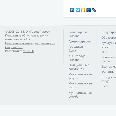
© 2005−2016 МО «Город Глазов»
Глава города
Градостро
Положение об использовании
Глазова
Образова
материалов сайта
Администрация
Культура 
Положение о конфиденциальности
Городская
спорт
Старый сайт
Дума
Разработка:
МИТТЕК
ЖКХ
КСО города
Социальн
Глазова
сфера
Официальные
Экономик
документы
Финансы
Муниципальные
Городская
услуги
среда
Муниципальные
НКО
торги
Муниципальная
служба