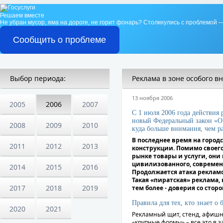
Решаем вместе
Не убран мусор, яма на дороге, не горит фонарь?
Столкнулись с проблемой —
Сообщить о проблеме
Выбор периода:
Реклама в зоне особого в
13 ноября 2006
2005
2006
2007
С 1 июля 2006 года действия
новый Федеральный закон «О 
2008
2009
2010
куда больше внимания, чем р
В последнее время на горо
2011
2012
2013
конструкции. Помимо своего
рынке товары и услуги, они
цивилизованного, современн
2014
2015
2016
Продолжается атака рекламо
Такая «пиратская» реклама,
2017
2018
2019
тем более - доверия со стор
Правила для тех, кто знает о 
2020
2021
Рекламный щит, стенд, афишн
«крупные формы» – все это в 