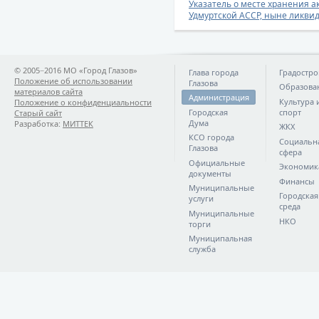
Указатель о месте хранения 
Удмуртской АССР, ныне ликви
© 2005−2016 МО «Город Глазов»
Глава города
Градостро
Положение об использовании
Глазова
Образова
материалов сайта
Администрация
Культура 
Положение о конфиденциальности
Городская
спорт
Старый сайт
Дума
Разработка:
МИТТЕК
ЖКХ
КСО города
Социальн
Глазова
сфера
Официальные
Экономик
документы
Финансы
Муниципальные
Городская
услуги
среда
Муниципальные
НКО
торги
Муниципальная
служба