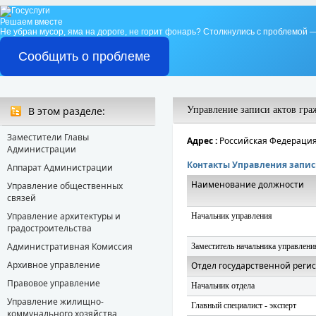
Решаем вместе
Не убран мусор, яма на дороге, не горит фонарь?
Столкнулись с проблемой —
Сообщить о проблеме
В этом разделе:
Управление записи актов гра
Заместители Главы
Адрес :
Российская Федерация, 
Администрации
Контакты Управления записи
Аппарат Администрации
Наименование должности
Управление общественных
связей
Управление архитектуры и
Начальник управления
градостроительства
Административная Комиссия
Заместитель начальника управлени
Архивное управление
Отдел государственной регис
Правовое управление
Начальник отдела
Управление жилищно-
Главный специалист - эксперт
коммунального хозяйства