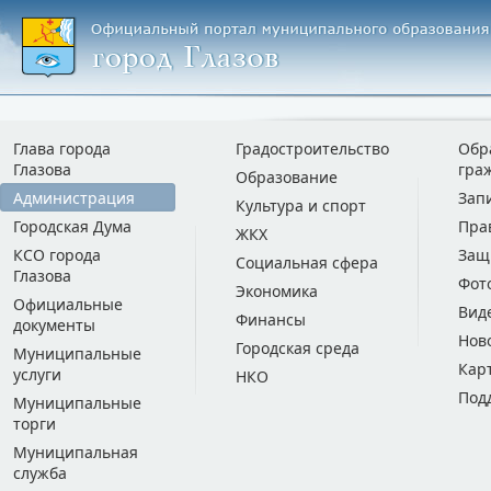
Глава города
Градостроительство
Обр
Глазова
гра
Образование
Администрация
Зап
Культура и спорт
Городская Дума
Пра
ЖКХ
КСО города
Защ
Социальная сфера
Глазова
Фот
Экономика
Официальные
Вид
Финансы
документы
Нов
Городская среда
Муниципальные
Кар
услуги
НКО
Под
Муниципальные
торги
Муниципальная
служба