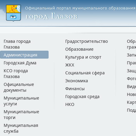
Глава города
Градостроительство
Обр
Глазова
гра
Образование
Администрация
Зап
Культура и спорт
Городская Дума
Пра
ЖКХ
КСО города
Защ
Социальная сфера
Глазова
Фот
Экономика
Официальные
Вид
Финансы
документы
Нов
Городская среда
Муниципальные
Кар
услуги
НКО
Под
Муниципальные
торги
Муниципальная
служба