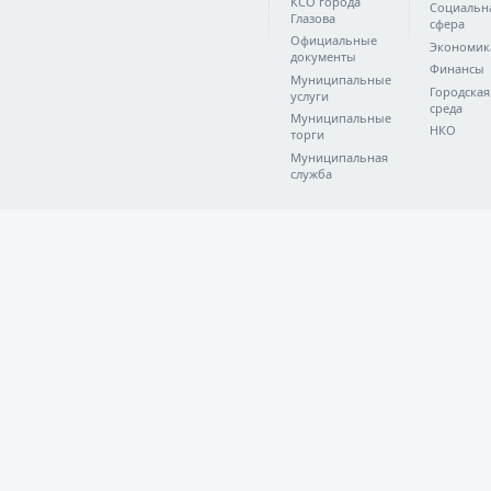
КСО города
Социальн
Глазова
сфера
Официальные
Экономик
документы
Финансы
Муниципальные
Городская
услуги
среда
Муниципальные
НКО
торги
Муниципальная
служба