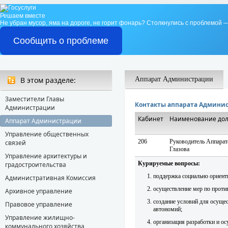
Решаем вместе
Не убран мусор, яма на дороге, не горит фонарь?
Столкнулись с проблемой —
Сообщить о проблеме
В этом разделе:
Аппарат Администрации
Заместители Главы
Контакты аппарата Админис
Администрации
Кабинет
Наименование до
Аппарат Администрации
Управление общественных
206
Руководитель Аппарат
связей
Глазова
Управление архитектуры и
Курируемые вопросы:
градостроительства
поддержка социально ориент
Административная Комиссия
осуществление мер по проти
Архивное управление
создание условий для осуще
Правовое управление
автономий;
Управление жилищно-
организация разработки и о
коммунального хозяйства