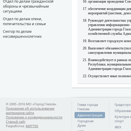
Отдел по делам гражданской
организация проведения Сове
обороны и чрезвычайным
обеспечение координации де
ситуациям
мероприятий (шествия, демон
Отдел по делам опеки,
Руководит деятельностью уп
попечительства и семьи
управления информационно -
Администрации города Глазо
Сектор по делам
хозяйственной службы Админ
несовершеннолетних
Возглавляет городскую коми
Выполняет обязанности (пол
самоуправления муниципальн
Взаимодействует в рамках п
Республики, муниципальным
Администрации города Глазо
Осуществляет иные полномоч
© 2005−2016 МО «Город Глазов»
Глава города
Градостро
Положение об использовании
Глазова
Образова
материалов сайта
Администрация
Культура 
Положение о конфиденциальности
Городская
спорт
Старый сайт
Дума
Разработка:
МИТТЕК
ЖКХ