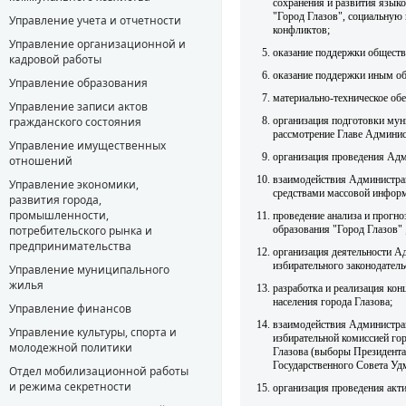
сохранения и развития язык
"Город Глазов", социальную
Управление учета и отчетности
конфликтов;
Управление организационной и
оказание поддержки общест
кадровой работы
оказание поддержки иным о
Управление образования
материально-техническое об
Управление записи актов
организация подготовки мун
гражданского состояния
рассмотрение Главе Админис
Управление имущественных
организация проведения Адм
отношений
взаимодействия Администрац
Управление экономики,
средствами массовой информ
развития города,
промышленности,
проведение анализа и прогн
образования "Город Глазов" 
потребительского рынка и
предпринимательства
организация деятельности А
избирательного законодатель
Управление муниципального
жилья
разработка и реализация ко
населения города Глазова;
Управление финансов
взаимодействия Администрац
Управление культуры, спорта и
избирательной комиссией го
молодежной политики
Глазова (выборы Президента
Государственного Совета Уд
Отдел мобилизационной работы
и режима секретности
организация проведения акти