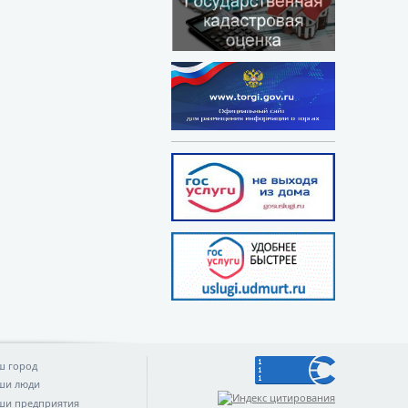
ш город
ши люди
ши предприятия