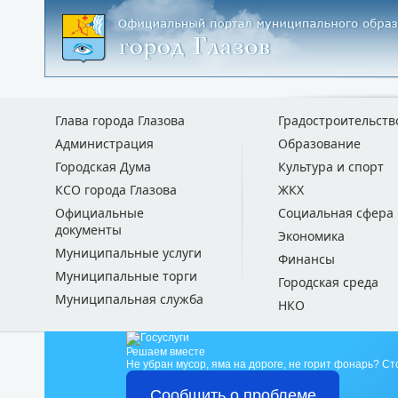
Глава города Глазова
Градостроительств
Администрация
Образование
Городская Дума
Культура и спорт
КСО города Глазова
ЖКХ
Официальные
Социальная сфера
документы
Экономика
Муниципальные услуги
Финансы
Муниципальные торги
Городская среда
Муниципальная служба
НКО
Решаем вместе
Не убран мусор, яма на дороге, не горит фонарь?
Ст
Сообщить о проблеме