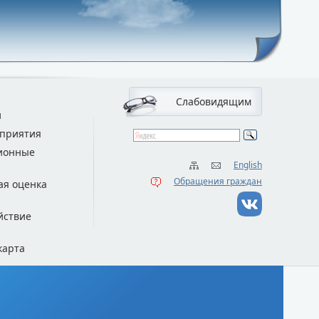
Слабовидящим
и
приятия
ионные
English
Обращения граждан
ая оценка
йствие
карта