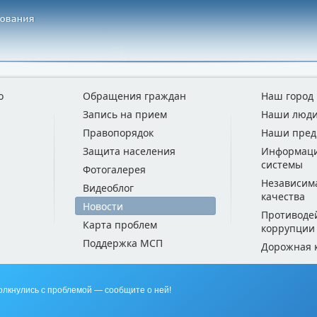
о
Обращения граждан
Наш город
Запись на прием
Наши люд
Правопорядок
Наши пред
Защита населения
Информац
системы
Фотогалерея
Независим
Видеоблог
качества
Новости
Противоде
Карта проблем
коррупции
Поддержка МСП
Дорожная 
олкнулись с проблемой — сообщите о ней!