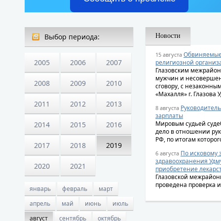
Выбор периода:
Новости
Обвиняемые 
15 августа
2005
2006
2007
религиозной организа
Глазовским межрайон
мужчин и несовершен
2008
2009
2010
сговору, с незаконн
«Махалля» г. Глазова 
2011
2012
2013
Руководитель
8 августа
зарплаты
Мировым судьей судеб
2014
2015
2016
дело в отношении рук
РФ, по итогам которо
2017
2018
2019
По исковому 
6 августа
здравоохранения Удм
2020
2021
приобретение лекарст
Глазовской межрайон
проведена проверка 
январь
февраль
март
апрель
май
июнь
июль
август
сентябрь
октябрь