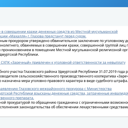
в совершении кражи денежных средств из Местной мусульманской
ции «Махалля» г. Глазова предстанут перед судом.
ным прокурором утверждено обвинительное заключение по уголовному д
нолетнего, обвиняемых в совершении кражи, совершенной группой лиц 
ым проникновением в помещение Местной мусульманской религиозной ор
Удмуртской Республики.
 СХПК «Заречный» привлечен к уголовной ответственности за невыплату
ного участка Глазовского района Удмуртской Республики 31.07.2019 года 
оводителя сельскохозяйственного производственного кооператива «Заречны
го назначена мера уголовно-правового характера в виде судебного штрафа.
заявлению Глазовского межрайонного прокурора с Министерства
уртской Республики взысканы денежные средства, затраченные инвалидо
венного препарата.
ной прокуратурой по обращению гражданина с ограниченными возможно
исполнения законодательства об обеспечении лекарственными средствам