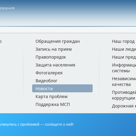
о
Обращения граждан
Наш город
Запись на прием
Наши люд
Правопорядок
Наши пред
Защита населения
Информац
системы
Фотогалерея
Независим
Видеоблог
качества
Новости
Противоде
Карта проблем
коррупции
Поддержка МСП
Дорожная 
олкнулись с проблемой — сообщите о ней!