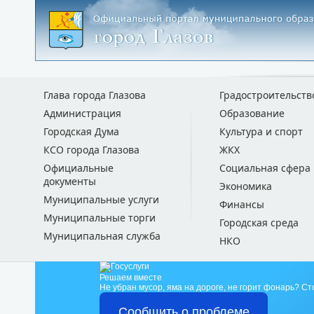
Глава города Глазова
Градостроительств
Администрация
Образование
Городская Дума
Культура и спорт
КСО города Глазова
ЖКХ
Официальные
Социальная сфера
документы
Экономика
Муниципальные услуги
Финансы
Муниципальные торги
Городская среда
Муниципальная служба
НКО
Решаем вместе
Не убран мусор, яма на дороге, не горит фонарь?
Ст
Сообщить о проблеме