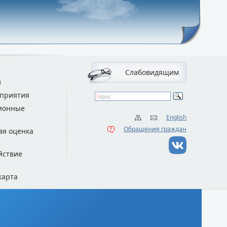
Слабовидящим
и
приятия
ионные
English
Обращения граждан
ая оценка
йствие
карта