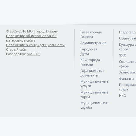
© 2005−2016 МО «Город Глазов»
Глава города
Градостро
Положение об использовании
Глазова
Образова
материалов сайта
Администрация
Культура 
Положение о конфиденциальности
Городская
спорт
Старый сайт
Дума
Разработка:
МИТТЕК
ЖКХ
КСО города
Социальн
Глазова
сфера
Официальные
Экономик
документы
Финансы
Муниципальные
Городская
услуги
среда
Муниципальные
НКО
торги
Муниципальная
служба