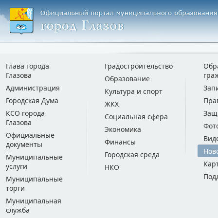
Глава города
Градостроительство
Обр
Глазова
гра
Образование
Администрация
Зап
Культура и спорт
Городская Дума
Пра
ЖКХ
КСО города
Защ
Социальная сфера
Глазова
Фот
Экономика
Официальные
Вид
Финансы
документы
Нов
Городская среда
Муниципальные
Кар
услуги
НКО
Под
Муниципальные
торги
Муниципальная
служба