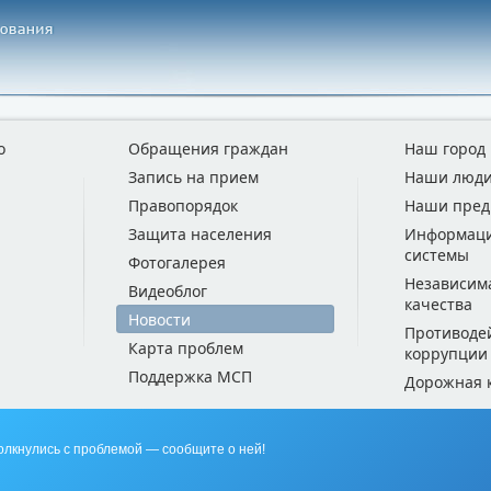
о
Обращения граждан
Наш город
Запись на прием
Наши люд
Правопорядок
Наши пред
Защита населения
Информац
системы
Фотогалерея
Независим
Видеоблог
качества
Новости
Противоде
Карта проблем
коррупции
Поддержка МСП
Дорожная 
олкнулись с проблемой — сообщите о ней!