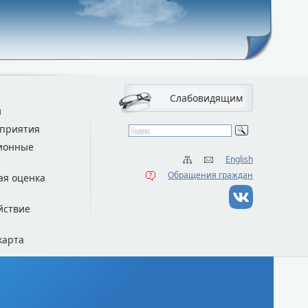
Слабовидящим
и
приятия
ионные
English
Обращения граждан
ая оценка
йствие
карта