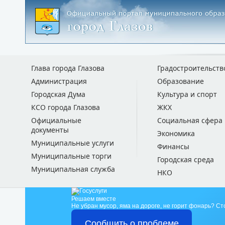
Глава города Глазова
Градостроительств
Администрация
Образование
Городская Дума
Культура и спорт
КСО города Глазова
ЖКХ
Официальные
Социальная сфера
документы
Экономика
Муниципальные услуги
Финансы
Муниципальные торги
Городская среда
Муниципальная служба
НКО
Решаем вместе
Не убран мусор, яма на дороге, не горит фонарь?
Ст
Сообщить о проблеме