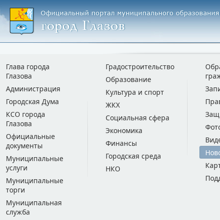
Глава города
Градостроительство
Обр
Глазова
гра
Образование
Администрация
Зап
Культура и спорт
Городская Дума
Пра
ЖКХ
КСО города
Защ
Социальная сфера
Глазова
Фот
Экономика
Официальные
Вид
Финансы
документы
Нов
Городская среда
Муниципальные
Кар
услуги
НКО
Под
Муниципальные
торги
Муниципальная
служба