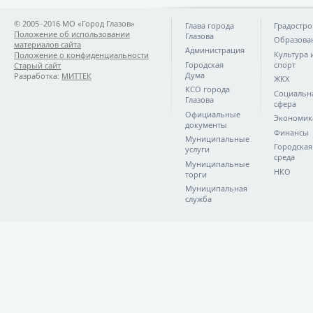
© 2005−2016 МО «Город Глазов»
Глава города
Градостро
Положение об использовании
Глазова
Образова
материалов сайта
Администрация
Культура 
Положение о конфиденциальности
Городская
спорт
Старый сайт
Дума
Разработка:
МИТТЕК
ЖКХ
КСО города
Социальн
Глазова
сфера
Официальные
Экономик
документы
Финансы
Муниципальные
Городская
услуги
среда
Муниципальные
НКО
торги
Муниципальная
служба