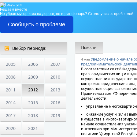
Решаем вместе
Не убран мусор, яма на дороге, не горит фонарь?
Столкнулись с проблемой —
Сообщить о проблеме
Выбор периода:
Новости
Уведомление о начале о
4 мая
2005
2006
2007
предпринимательской деятел
В соответствии со ст.8 Федера
прав юридических лиц и инд
2008
2009
2010
осуществлении государственн
контроля» юридические лица
осуществляющие выполнение р
2011
2012
2013
Правительством РФ перечнем 
деятельности:
2014
2015
2016
управление многоквартир
оказание услуг и (или ) в
2017
2018
2019
имущества в многоквартирном
начале осуществления указа
2020
2021
инспекцию при Министерстве
политики Удмуртской Республ