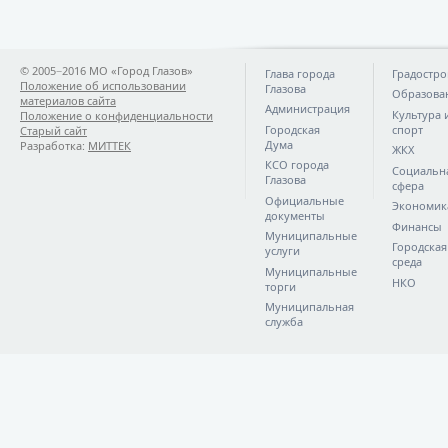
© 2005−2016 МО «Город Глазов»
Глава города
Градостро
Положение об использовании
Глазова
Образова
материалов сайта
Администрация
Культура 
Положение о конфиденциальности
Городская
спорт
Старый сайт
Дума
Разработка:
МИТТЕК
ЖКХ
КСО города
Социальн
Глазова
сфера
Официальные
Экономик
документы
Финансы
Муниципальные
Городская
услуги
среда
Муниципальные
НКО
торги
Муниципальная
служба