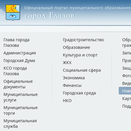
Глава города
Градостроительство
Обр
Глазова
гра
Образование
Администрация
Зап
Культура и спорт
Городская Дума
Пра
ЖКХ
КСО города
Защ
Социальная сфера
Глазова
Фот
Экономика
Официальные
Вид
Финансы
документы
Нов
Городская среда
Муниципальные
Кар
услуги
НКО
Под
Муниципальные
торги
Муниципальная
служба