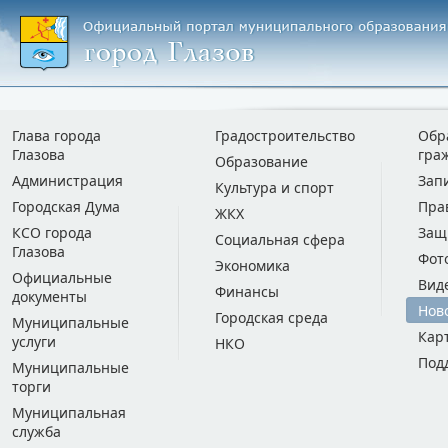
Глава города
Градостроительство
Обр
Глазова
гра
Образование
Администрация
Зап
Культура и спорт
Городская Дума
Пра
ЖКХ
КСО города
Защ
Социальная сфера
Глазова
Фот
Экономика
Официальные
Вид
Финансы
документы
Нов
Городская среда
Муниципальные
Кар
услуги
НКО
Под
Муниципальные
торги
Муниципальная
служба