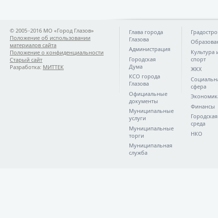
© 2005−2016 МО «Город Глазов»
Глава города
Градостро
Положение об использовании
Глазова
Образова
материалов сайта
Администрация
Культура 
Положение о конфиденциальности
Городская
спорт
Старый сайт
Дума
Разработка:
МИТТЕК
ЖКХ
КСО города
Социальн
Глазова
сфера
Официальные
Экономик
документы
Финансы
Муниципальные
Городская
услуги
среда
Муниципальные
НКО
торги
Муниципальная
служба