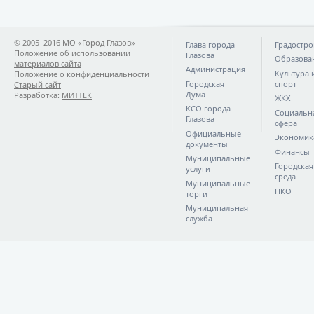
© 2005−2016 МО «Город Глазов»
Глава города
Градостро
Положение об использовании
Глазова
Образова
материалов сайта
Администрация
Культура 
Положение о конфиденциальности
Городская
спорт
Старый сайт
Дума
Разработка:
МИТТЕК
ЖКХ
КСО города
Социальн
Глазова
сфера
Официальные
Экономик
документы
Финансы
Муниципальные
Городская
услуги
среда
Муниципальные
НКО
торги
Муниципальная
служба