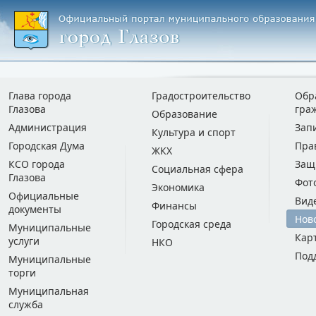
Глава города
Градостроительство
Обр
Глазова
гра
Образование
Администрация
Зап
Культура и спорт
Городская Дума
Пра
ЖКХ
КСО города
Защ
Социальная сфера
Глазова
Фот
Экономика
Официальные
Вид
Финансы
документы
Нов
Городская среда
Муниципальные
Кар
услуги
НКО
Под
Муниципальные
торги
Муниципальная
служба