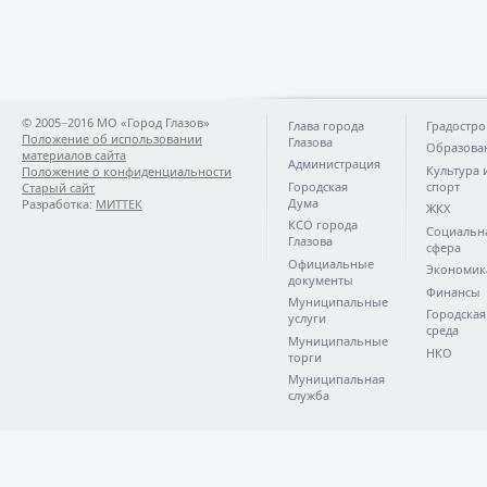
© 2005−2016 МО «Город Глазов»
Глава города
Градостро
Положение об использовании
Глазова
Образова
материалов сайта
Администрация
Культура 
Положение о конфиденциальности
Городская
спорт
Старый сайт
Дума
Разработка:
МИТТЕК
ЖКХ
КСО города
Социальн
Глазова
сфера
Официальные
Экономик
документы
Финансы
Муниципальные
Городская
услуги
среда
Муниципальные
НКО
торги
Муниципальная
служба