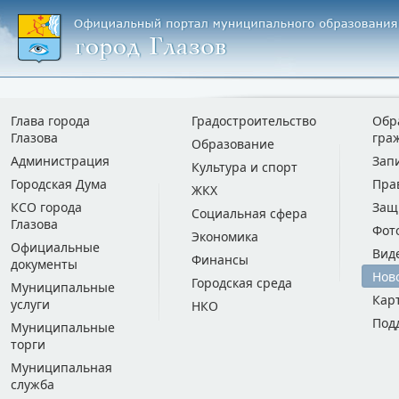
Глава города
Градостроительство
Обр
Глазова
гра
Образование
Администрация
Зап
Культура и спорт
Городская Дума
Пра
ЖКХ
КСО города
Защ
Социальная сфера
Глазова
Фот
Экономика
Официальные
Вид
Финансы
документы
Нов
Городская среда
Муниципальные
Кар
услуги
НКО
Под
Муниципальные
торги
Муниципальная
служба