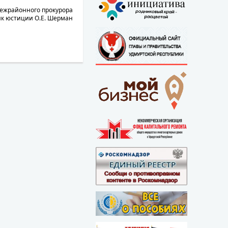
межрайонного прокурора
ик юстиции О.Е. Шерман