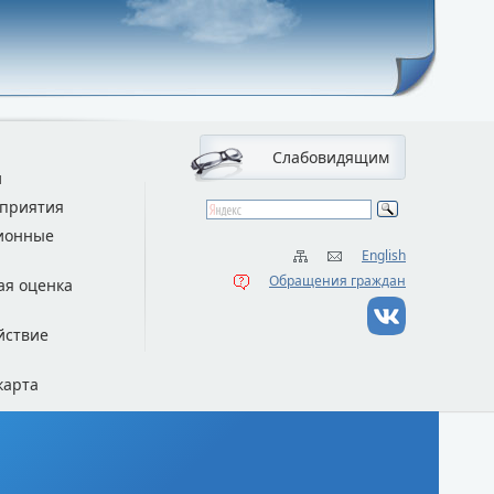
Слабовидящим
и
приятия
ионные
English
Обращения граждан
ая оценка
йствие
карта