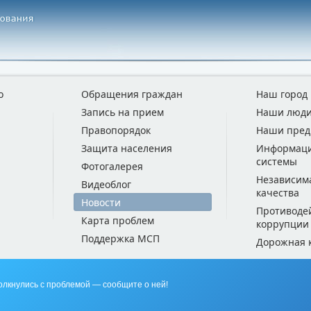
о
Обращения граждан
Наш город
Запись на прием
Наши люд
Правопорядок
Наши пред
Защита населения
Информац
системы
Фотогалерея
Независим
Видеоблог
качества
Новости
Противоде
Карта проблем
коррупции
Поддержка МСП
Дорожная 
олкнулись с проблемой — сообщите о ней!