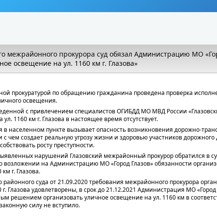
ого межрайонного прокурора суд обязал Администрацию МО «Го
ое освещение на ул. 1160 км г. Глазова»
ной прокуратурой по обращению гражданина проведена проверка исполн
уличного освещения.
веденной с привлечением специалистов ОГИБДД МО МВД России «Глазовски
ул. 1160 км г. Глазова в настоящее время отсутствует.
я в населенном пункте вызывает опасность возникновения дорожно-тран
и с чем создает реальную угрозу жизни и здоровью участников дорожного 
собствовать росту преступности.
выявленных нарушений Глазовский межрайонный прокурор обратился в с
о возложении на Администрацию МО «Город Глазов» обязанности организ
км г. Глазова.
 районного суда от 21.09.2020 требования межрайонного прокурора орга
 г. Глазова удовлетворены, в срок до 21.12.2021 Администрация МО «Город
ным решением организовать уличное освещение на ул. 1160 км в соответ
 законную силу не вступило.