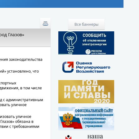
Все баннеры
род Глазов»
ения законодательства
й» установлено, что
спортных
движения, в том числе
уд с административным
овать уличное
низовать уличное
 Глазов» обязана в
ствии с требованиями