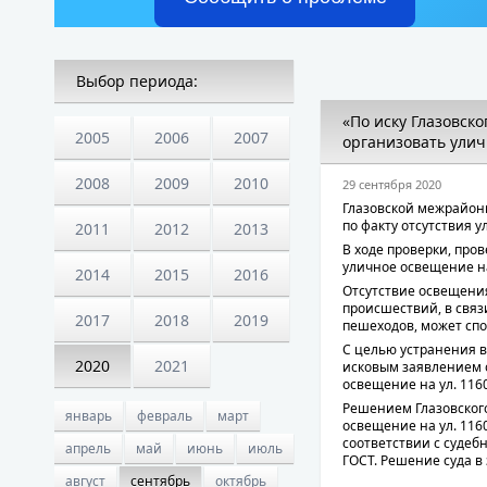
Выбор периода:
«По иску Глазовск
2005
2006
2007
организовать уличн
2008
2009
2010
29 сентября 2020
Глазовской межрайон
по факту отсутствия 
2011
2012
2013
В ходе проверки, про
уличное освещение на 
2014
2015
2016
Отсутствие освещени
происшествий, в связ
2017
2018
2019
пешеходов, может спо
С целью устранения 
2020
2021
исковым заявлением 
освещение на ул. 1160 
Решением Глазовского
январь
февраль
март
освещение на ул. 1160
соответствии с судеб
апрель
май
июнь
июль
ГОСТ. Решение суда в
август
сентябрь
октябрь