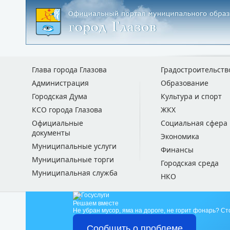
Глава города Глазова
Градостроительств
Администрация
Образование
Городская Дума
Культура и спорт
КСО города Глазова
ЖКХ
Официальные
Социальная сфера
документы
Экономика
Муниципальные услуги
Финансы
Муниципальные торги
Городская среда
Муниципальная служба
НКО
Решаем вместе
Не убран мусор, яма на дороге, не горит фонарь?
Ст
Сообщить о проблеме