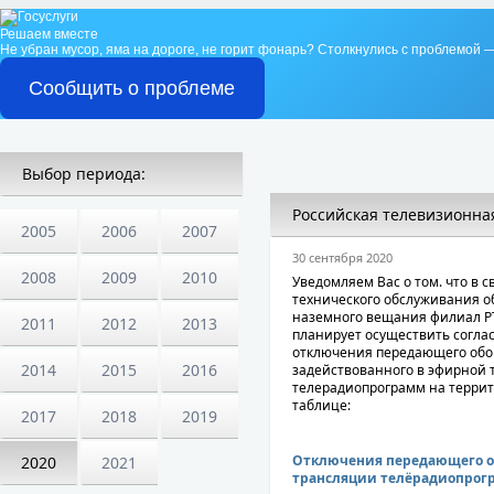
Решаем вместе
Не убран мусор, яма на дороге, не горит фонарь?
Столкнулись с проблемой —
Сообщить о проблеме
Выбор периода:
Российская телевизионна
2005
2006
2007
30 сентября 2020
2008
2009
2010
Уведомляем Вас о том. что в 
технического обслуживания о
наземного вещания филиал Р
2011
2012
2013
планирует осуществить согла
отключения передающего обо
2014
2015
2016
задействованного в эфирной
телерадиопрограмм на террито
таблице:
2017
2018
2019
Отключения передающего об
2020
2021
трансляции телёрадиопрогра