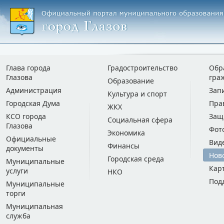
Глава города
Градостроительство
Обр
Глазова
гра
Образование
Администрация
Зап
Культура и спорт
Городская Дума
Пра
ЖКХ
КСО города
Защ
Социальная сфера
Глазова
Фот
Экономика
Официальные
Вид
Финансы
документы
Нов
Городская среда
Муниципальные
Кар
услуги
НКО
Под
Муниципальные
торги
Муниципальная
служба