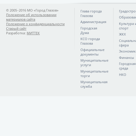
© 2005−2016 МО «Город Глазов»
Глава города
Градостро
Положение об использовании
Глазова
Образова
материалов сайта
Администрация
Культура 
Положение о конфиденциальности
Городская
спорт
Старый сайт
Дума
Разработка:
МИТТЕК
ЖКХ
КСО города
Социальн
Глазова
сфера
Официальные
Экономик
документы
Финансы
Муниципальные
Городская
услуги
среда
Муниципальные
НКО
торги
Муниципальная
служба