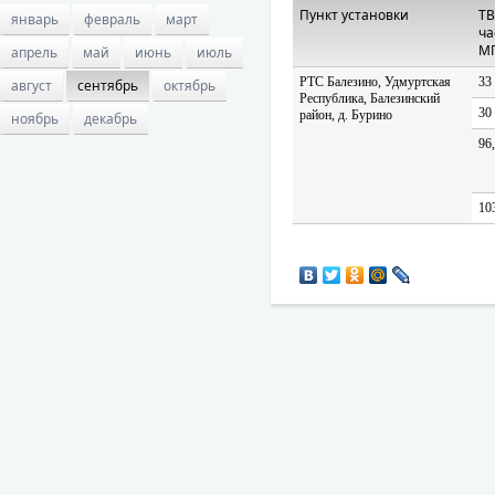
Пункт установки
ТВ
январь
февраль
март
ча
М
апрель
май
июнь
июль
РТС Балезино, Удмуртская
33
август
сентябрь
октябрь
Республика, Балезинский
30
район, д. Бурино
ноябрь
декабрь
96
10