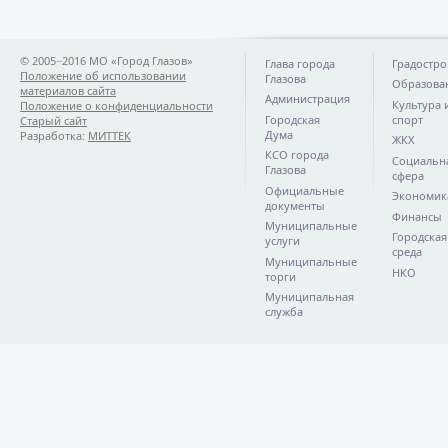
© 2005−2016 МО «Город Глазов»
Глава города
Градостро
Положение об использовании
Глазова
Образова
материалов сайта
Администрация
Культура 
Положение о конфиденциальности
Городская
спорт
Старый сайт
Дума
Разработка:
МИТТЕК
ЖКХ
КСО города
Социальн
Глазова
сфера
Официальные
Экономик
документы
Финансы
Муниципальные
Городская
услуги
среда
Муниципальные
НКО
торги
Муниципальная
служба