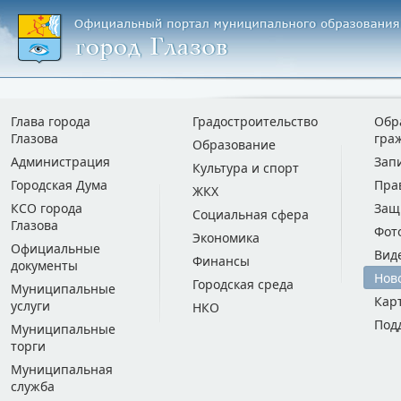
Глава города
Градостроительство
Обр
Глазова
гра
Образование
Администрация
Зап
Культура и спорт
Городская Дума
Пра
ЖКХ
КСО города
Защ
Социальная сфера
Глазова
Фот
Экономика
Официальные
Вид
Финансы
документы
Нов
Городская среда
Муниципальные
Кар
услуги
НКО
Под
Муниципальные
торги
Муниципальная
служба