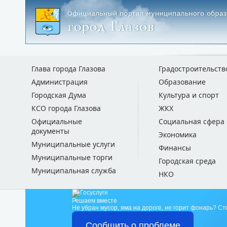
Глава города Глазова
Градостроительств
Администрация
Образование
Городская Дума
Культура и спорт
КСО города Глазова
ЖКХ
Официальные
Социальная сфера
документы
Экономика
Муниципальные услуги
Финансы
Муниципальные торги
Городская среда
Муниципальная служба
НКО
Решаем вместе
Не убран мусор, яма на дороге, не горит фонарь?
Ст
Сообщить о проблеме