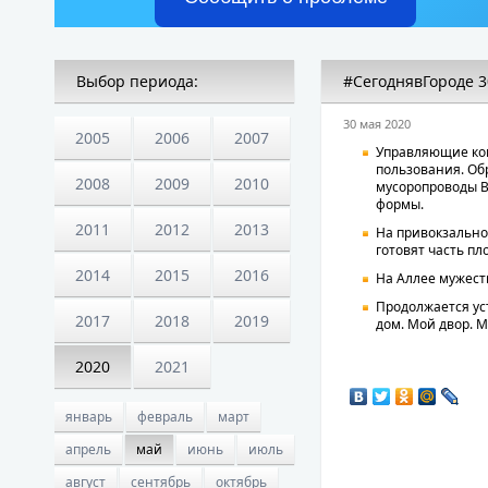
Выбор периода:
#СегоднявГороде 3
30 мая 2020
2005
2006
2007
Управляющие ко
пользования. Об
2008
2009
2010
мусоропроводы В
формы.
2011
2012
2013
На привокзально
готовят часть пл
2014
2015
2016
На Аллее мужест
Продолжается ус
2017
2018
2019
дом. Мой двор. 
2020
2021
январь
февраль
март
апрель
май
июнь
июль
август
сентябрь
октябрь