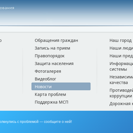
о
Обращения граждан
Наш город
Запись на прием
Наши люд
Правопорядок
Наши пред
Защита населения
Информац
системы
Фотогалерея
Независим
Видеоблог
качества
Новости
Противоде
Карта проблем
коррупции
Поддержка МСП
Дорожная 
олкнулись с проблемой — сообщите о ней!