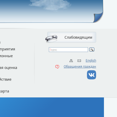
Слабовидящим
и
приятия
ионные
English
Обращения граждан
ая оценка
йствие
карта