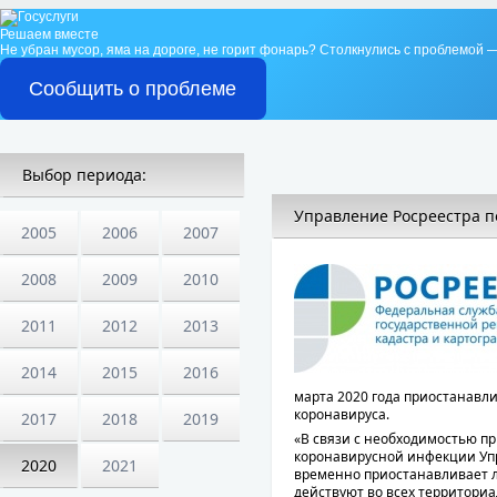
Решаем вместе
Не убран мусор, яма на дороге, не горит фонарь?
Столкнулись с проблемой —
Сообщить о проблеме
Выбор периода:
Управление Росреестра п
2005
2006
2007
2008
2009
2010
2011
2012
2013
2014
2015
2016
марта 2020 года приостанавл
коронавируса.
2017
2018
2019
«В связи с необходимостью п
коронавирусной инфекции Упр
2020
2021
временно приостанавливает 
действуют во всех территориа