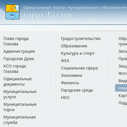
Глава города
Градостроительство
Обр
Глазова
гра
Образование
Администрация
Зап
Культура и спорт
Городская Дума
Пра
ЖКХ
КСО города
Защ
Социальная сфера
Глазова
Фот
Экономика
Официальные
Вид
Финансы
документы
Нов
Городская среда
Муниципальные
Кар
услуги
НКО
Под
Муниципальные
торги
Муниципальная
служба