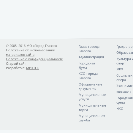
© 2005−2016 МО «Город Глазов»
Глава города
Градостро
Положение об использовании
Глазова
Образова
материалов сайта
Администрация
Культура 
Положение о конфиденциальности
Городская
спорт
Старый сайт
Дума
Разработка:
МИТТЕК
ЖКХ
КСО города
Социальн
Глазова
сфера
Официальные
Экономик
документы
Финансы
Муниципальные
Городская
услуги
среда
Муниципальные
НКО
торги
Муниципальная
служба