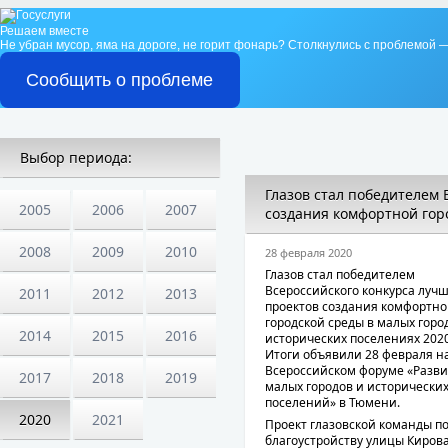
Решаем вместе
Не убран мусор, яма на дороге, не горит фонарь?
Столкнулись с проблемой —
Сообщить о проблеме
Выбор периода:
Глазов стал победителем 
2005
2006
2007
создания комфортной гор
2008
2009
2010
28 февраля 2020
Глазов стал победителем
Всероссийского конкурса луч
2011
2012
2013
проектов создания комфортн
городской среды в малых горо
2014
2015
2016
исторических поселениях 2020
Итоги объявили 28 февраля н
Всероссийском форуме «Разв
2017
2018
2019
малых городов и исторически
поселений» в Тюмени.
2020
2021
Проект глазовской команды п
благоустройству улицы Киров