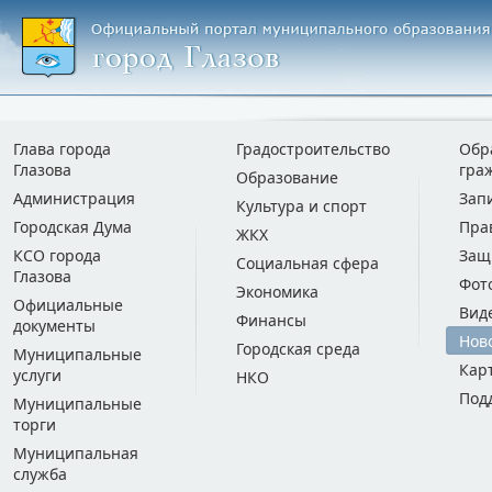
Глава города
Градостроительство
Обр
Глазова
гра
Образование
Администрация
Зап
Культура и спорт
Городская Дума
Пра
ЖКХ
КСО города
Защ
Социальная сфера
Глазова
Фот
Экономика
Официальные
Вид
Финансы
документы
Нов
Городская среда
Муниципальные
Кар
услуги
НКО
Под
Муниципальные
торги
Муниципальная
служба