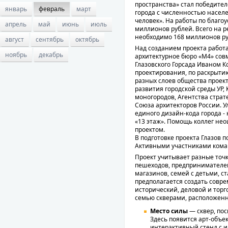
пространства» стал победите
январь
февраль
март
города с численностью населе
человек». На работы по благо
апрель
май
июнь
июль
миллионов рублей. Всего на 
необходимо 168 миллионов ру
август
сентябрь
октябрь
Над созданием проекта работ
ноябрь
декабрь
архитектурное бюро «М4» сов
Глазовского Горсада Иваном 
проектирования, по раскрыти
разных слоев общества проек
развития городской среды УР,
моногородов, Агентства страт
Союза архитекторов России. 
единого дизайн-кода города -
«13 этаж». Помощь коллег не
проектом.
В подготовке проекта Глазов 
Активными участниками кома
Проект учитывает разные точк
пешеходов, предпринимателей 
магазинов, семей с детьми, с
предполагается создать совр
исторический, деловой и тор
семью скверами, расположенн
Место силы
— сквер, по
Здесь появится арт-объе
интерактивный стенд с 