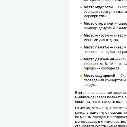
Место мудрости
— сквер 
располагаться уличные э
мероприятий.
Место открытий
— сквер
природе Удмуртии, с алл
Место юности
— сквер у
местами для отдыха,
Место памяти
— сквер у
посвящено людям, сыгра
Место движения
— «Точк
«Короленко, 8». Место в
городских сообществ.
Место ощущений
— Скв
проведения концертов и
воздухе.
Всего на воплощение проекта
миллионов Глазов получит в р
бюджета, часть средств выдел
Отметим, что Фонд развития 
консультационную помощь при
по малым городам и историче
моногородов в министерство. 
становятся участниками проек