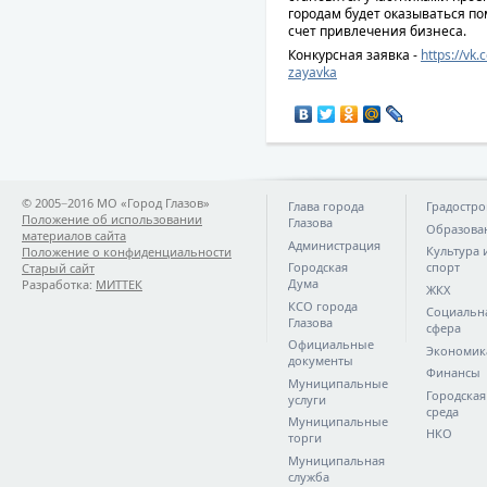
городам будет оказываться по
счет привлечения бизнеса.
Конкурсная заявка -
https://vk
zayavka
© 2005−2016 МО «Город Глазов»
Глава города
Градостро
Положение об использовании
Глазова
Образова
материалов сайта
Администрация
Культура 
Положение о конфиденциальности
Городская
спорт
Старый сайт
Дума
Разработка:
МИТТЕК
ЖКХ
КСО города
Социальн
Глазова
сфера
Официальные
Экономик
документы
Финансы
Муниципальные
Городская
услуги
среда
Муниципальные
НКО
торги
Муниципальная
служба