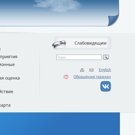
Слабовидящим
и
приятия
ионные
English
Обращения граждан
ая оценка
йствие
карта