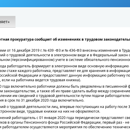
няет»
ртная прокуратура сообщает об изменениях в трудовом законодатель
и от 16 декабря 2019 г. № 439 -ФЗ и № 4Э6-ФЗ внесены изменения в Трудо
й о трудовой деятельности в электронном виде и в Федеральный закон от
льном (персонифицированном) учете в системе обязательного пенсионног
0 года работодатель формирует в электронном виде основную информацию 
вом стаже каждого работника, представляет ее для хранения в информац
оссийской Федерации и предоставляет данную информацию работнику по 
 если на работника ведется трудовая книжка).
20 года включительно работники должны быть уведомлены в письменной 
м законодательстве, а также об их праве сделать выбор между сохранен
влении им сведений о трудовой деятельности путем подачи работодателю
я в срок по 31 декабря 2020 года включительно.
й о трудовой деятельности лиц, впервые поступающих на работу после 31
ктронном виде, трудовые книжки на них не оформляются.
нений работодатель с 01 января 2020 года периодически представляет св
ков в органы Пенсионного фонда Российской Федерации, первый раз - не
язи работодателем осуществляются мероприятия по обеспечению техническ