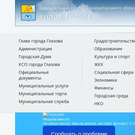
Глава города Глазова
Градостроительств
Администрация
Образование
Городская Дума
Культура и спорт
КСО города Глазова
ЖКХ
Официальные
Социальная сфера
документы
Экономика
Муниципальные услуги
Финансы
Муниципальные торги
Городская среда
Муниципальная служба
НКО
Решаем вместе
Не убран мусор, яма на дороге, не горит фонарь?
Ст
Сообщить о проблеме