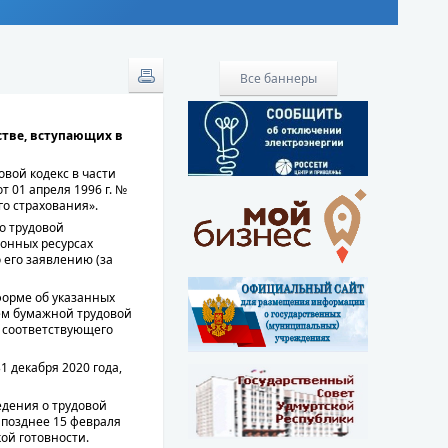
Все баннеры
стве, вступающих в
вой кодекс в части
 01 апреля 1996 г. №
о страхования».
о трудовой
ионных ресурсах
его заявлению (за
форме об указанных
ием бумажной трудовой
 соответствующего
 декабря 2020 года,
едения о трудовой
 позднее 15 февраля
ой готовности.