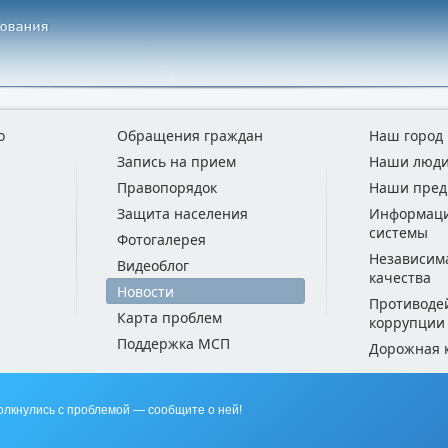
о
Обращения граждан
Наш город
Запись на прием
Наши люд
Правопорядок
Наши пред
Защита населения
Информац
системы
Фотогалерея
Независим
Видеоблог
качества
Новости
Противоде
Карта проблем
коррупции
Поддержка МСП
Дорожная 
олкнулись с проблемой — сообщите о ней!