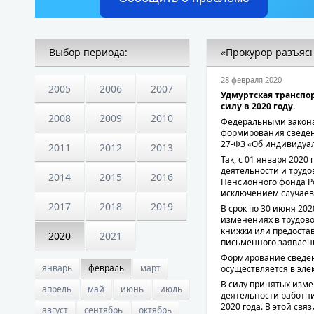
Выбор периода:
«Прокурор разъяс
28 февраля 2020
2005
2006
2007
Удмуртская транспо
силу в 2020 году.
2008
2009
2010
Федеральными законам
формирования сведени
27-ФЗ «Об индивидуа
2011
2012
2013
Так, с 01 января 202
деятельности и трудо
2014
2015
2016
Пенсионного фонда Р
исключением случаев,
2017
2018
2019
В срок по 30 июня 20
изменениях в трудово
книжки или предоста
2020
2021
письменного заявлени
Формирование сведени
январь
февраль
март
осуществляется в эле
В силу принятых изме
апрель
май
июнь
июль
деятельности работни
2020 года. В этой св
август
сентябрь
октябрь