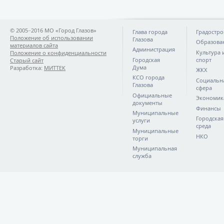
© 2005−2016 МО «Город Глазов»
Глава города
Градостро
Положение об использовании
Глазова
Образова
материалов сайта
Администрация
Культура 
Положение о конфиденциальности
Городская
спорт
Старый сайт
Дума
Разработка:
МИТТЕК
ЖКХ
КСО города
Социальн
Глазова
сфера
Официальные
Экономик
документы
Финансы
Муниципальные
Городская
услуги
среда
Муниципальные
НКО
торги
Муниципальная
служба