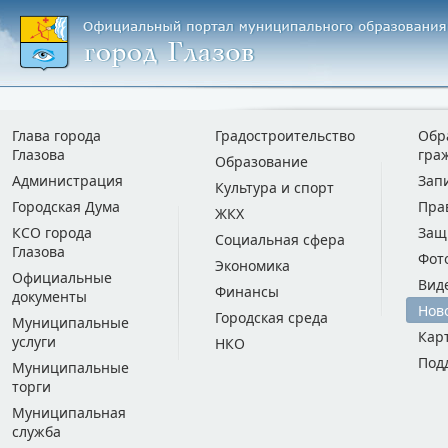
Глава города
Градостроительство
Обр
Глазова
гра
Образование
Администрация
Зап
Культура и спорт
Городская Дума
Пра
ЖКХ
КСО города
Защ
Социальная сфера
Глазова
Фот
Экономика
Официальные
Вид
Финансы
документы
Нов
Городская среда
Муниципальные
Кар
услуги
НКО
Под
Муниципальные
торги
Муниципальная
служба