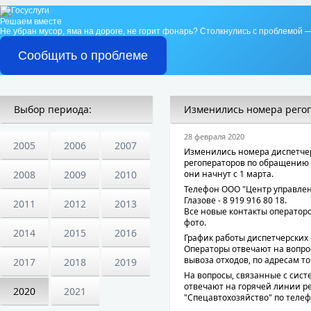
Решаем вместе
Не убран мусор, яма на дороге, не горит фонарь?
Столкнулись с проблемой —
Сообщить о проблеме
Выбор периода:
Изменились номера регоп
28 февраля 2020
2005
2006
2007
Изменились номера диспетче
регоператоров по обращению 
2008
2009
2010
они начнут с 1 марта.
Телефон ООО "Центр управле
Глазове - 8 919 916 80 18.
2011
2012
2013
Все новые контакты оператор
фото.
2014
2015
2016
График работы диспетчерских - 
Операторы отвечают на вопро
вывоза отходов, по адресам то
2017
2018
2019
На вопросы, связанные с сист
отвечают на горячей линии р
2020
2021
"Спецавтохозяйство" по телеф